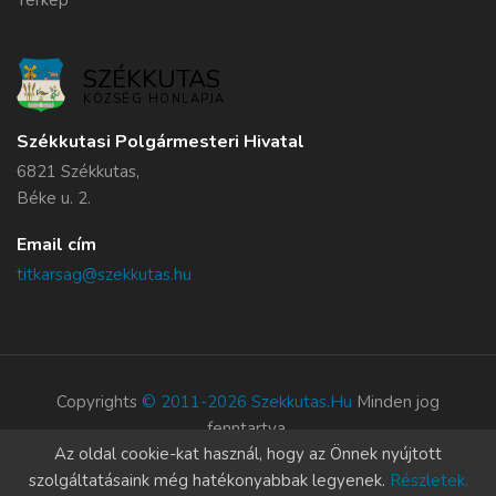
Térkép
SZÉKKUTAS
KÖZSÉG HONLAPJA
Székkutasi Polgármesteri Hivatal
6821 Székkutas,
Béke u. 2.
Email cím
titkarsag@szekkutas.hu
Copyrights
© 2011-2026 Szekkutas.hu
Minden jog
fenntartva.
Az oldal cookie-kat használ, hogy az Önnek nyújtott
Süti szabályzat
szolgáltatásaink még hatékonyabbak legyenek.
Részletek.