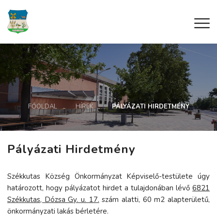
FŐOLDAL
HÍREK
PÁLYÁZATI HIRDETMÉNY
Pályázati Hirdetmény
Székkutas Község Önkormányzat Képviselő-testülete úgy
határozott, hogy pályázatot hirdet a tulajdonában lévő
6821
Székkutas, Dózsa Gy. u. 17.
szám alatti, 60 m2 alapterületű,
önkormányzati lakás bérletére.