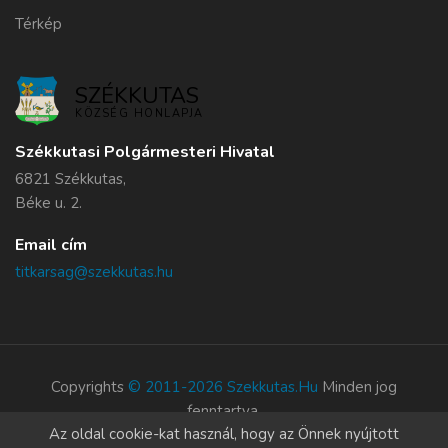
Térkép
SZÉKKUTAS
KÖZSÉG HONLAPJA
Székkutasi Polgármesteri Hivatal
6821 Székkutas,
Béke u. 2.
Email cím
titkarsag@szekkutas.hu
Copyrights
© 2011-2026 Szekkutas.hu
Minden jog
fenntartva.
Az oldal cookie-kat használ, hogy az Önnek nyújtott
Süti szabályzat