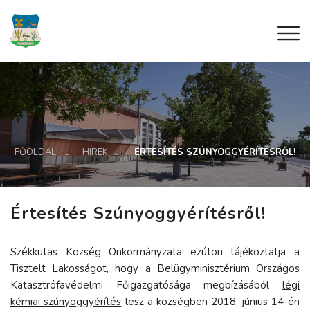
FŐOLDAL
HÍREK
ÉRTESÍTÉS SZÚNYOGGYÉRÍTÉSRŐL!
Értesítés Szúnyoggyérítésről!
Székkutas Község Önkormányzata ezúton tájékoztatja a
Tisztelt Lakosságot, hogy a Belügyminisztérium Országos
Katasztrófavédelmi Főigazgatósága megbízásából
légi
kémiai szúnyoggyérítés
lesz a községben 2018. június 14-én