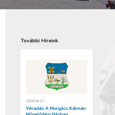
További Híreink
2018.04.17
Véradás A Murgács Kálmán
Művelődési Házban