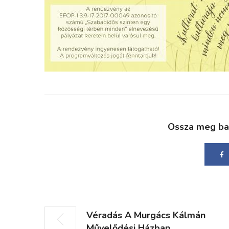
Ossza meg bará
Véradás A Murgács Kálmán
Művelődési Házban