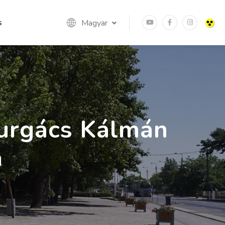
s
Magyar
urgács Kálmán
n