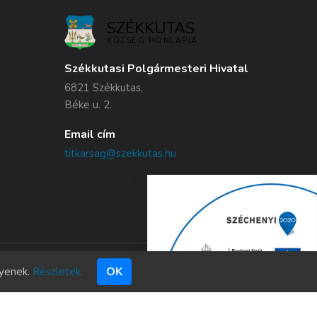
SZÉKKUTAS
KÖZSÉG HONLAPJA
Székkutasi Polgármesteri Hivatal
6821 Székkutas,
Béke u. 2.
Email cím
titkarsag@szekkutas.hu
OK
gyenek.
Részletek.