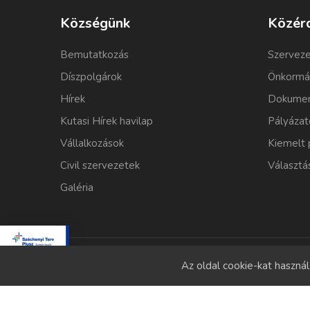
Községünk
Közér
Bemutatkozás
Szerveze
Díszpolgárok
Önkormá
Hírek
Dokumen
Kutasi Hírek havilap
Pályázat
Vállalkozások
Kiemelt 
Civil szervezetek
Választá
Galéria
Az oldal cookie-kat haszná