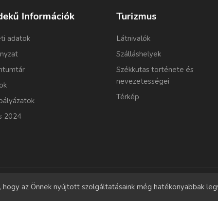
dekű Információk
Turizmus
ti adatok
Látnivalók
nyzat
Szálláshelyek
tumtár
Székkutas története és
nevezetességei
ok
Térkép
pályázatok
s 2024
l, hogy az Önnek nyújtott szolgáltatásaink még hatékonyabbak le
Copyrights
© 2011-2026 Szekkutas.hu
Minden jog fenntartva.
Süti szabályzat