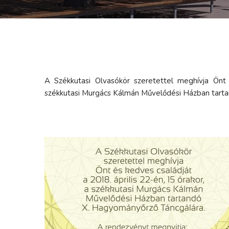
A Székkutasi Olvasókör szeretettel meghívja Önt 
székkutasi Murgács Kálmán Művelődési Házban tart