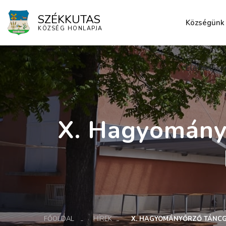
SZÉKKUTAS
Községünk
KÖZSÉG HONLAPJA
Elérhetősé
X. Hagyomány
FŐOLDAL
HÍREK
X. HAGYOMÁNYŐRZŐ TÁNC