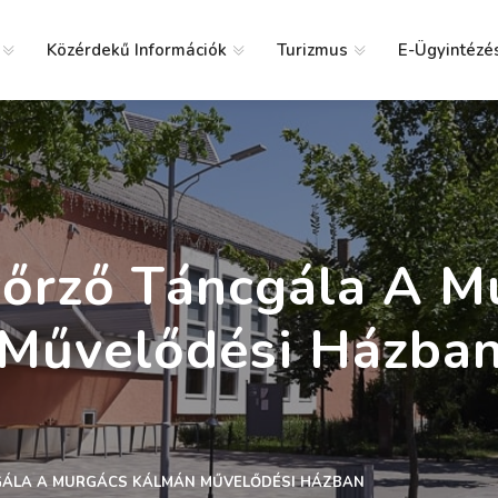
Közérdekű Információk
Turizmus
E-Ügyintézé
g
őrző Táncgála A M
Művelődési Házba
GÁLA A MURGÁCS KÁLMÁN MŰVELŐDÉSI HÁZBAN