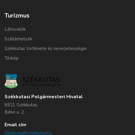
Turizmus
Látnivalók
Szálláshelyek
Székkutas története és nevezetességei
Térkép
SZÉKKUTAS
KÖZSÉG HONLAPJA
Székkutasi Polgármesteri Hivatal
6821 Székkutas,
Béke u. 2.
Email cím
titkarsag@szekkutas.hu