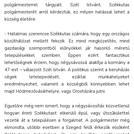
polgármesterrel tárgyalt. Szél Istvánt, Székkutas
polgármesterét arról kérdeztük, ez milyen hatással lehet a
község életére.
- Hatalmas szerencse Székkutas számára, hogy egy országos
közúthálózat mellett fekszik. Ez mind megközelítés, mind
gazdasági szempontból előnyökkel jár hasonló méretű
településekkel szemben. Éppen ezért fantasztikus
lehetőségnek érzem, hogy négysávossá alakítja a kormány a
47-est – válaszolt Szél István. A politikus szerint a beruházás
cégek letelepedését, ezáltal munkahelyeket
eredményezhet, valamint a községből könnyebben lehet
majd Hódmezővásárhelyre, vagy Orosházára jutni.
Egyelőre még nem ismert, hogy a négysávosítás közvetlenül
hogyan érinti Székkutast: elkerülő épül, vagy útszűkülettel
vezetik át a településen a forgalmat. A polgármester még
elmondta, utóbbi esetben a Szeged felől érkezők elsőként