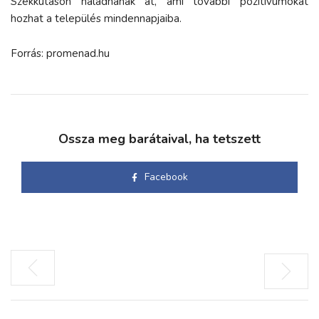
Székkutason haladnának át, ami további pozitívumokat
hozhat a település mindennapjaiba.
Forrás: promenad.hu
Ossza meg barátaival, ha tetszett
Facebook