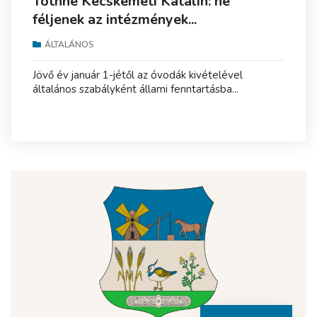
Tóthné Kecskeméti Katalin: ne
féljenek az intézmények...
ÁLTALÁNOS
Jövő év január 1-jétől az óvodák kivételével
általános szabályként állami fenntartásba...