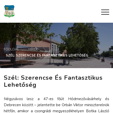
FŐOLDAL
HÍREK
SZÉL: SZERENCSE ÉS FANTASZTIKUS LEHETŐSÉG
Szél: Szerencse És Fantasztikus
Lehetőség
Négysávos lesz a 47-es főút Hódmezővásárhely és
Debrecen között – jelentette be Orbán Viktor miniszterelnök
hétfőn, amikor a csongrádi megyeszékhelyen Botka László