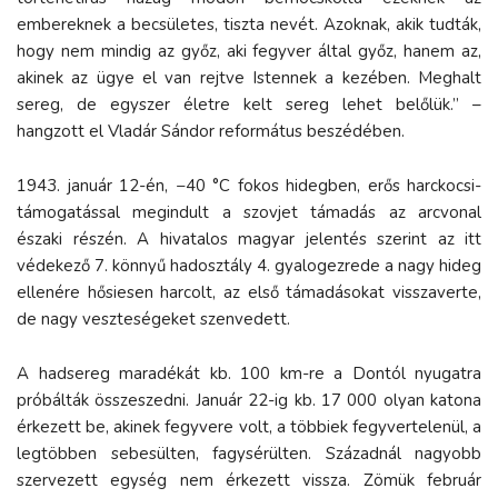
embereknek a becsületes, tiszta nevét. Azoknak, akik tudták,
hogy nem mindig az győz, aki fegyver által győz, hanem az,
akinek az ügye el van rejtve Istennek a kezében. Meghalt
sereg, de egyszer életre kelt sereg lehet belőlük.” –
hangzott el Vladár Sándor református beszédében.
1943. január 12-én, −40 °C fokos hidegben, erős harckocsi-
támogatással megindult a szovjet támadás az arcvonal
északi részén. A hivatalos magyar jelentés szerint az itt
védekező 7. könnyű hadosztály 4. gyalogezrede a nagy hideg
ellenére hősiesen harcolt, az első támadásokat visszaverte,
de nagy veszteségeket szenvedett.
A hadsereg maradékát kb. 100 km-re a Dontól nyugatra
próbálták összeszedni. Január 22-ig kb. 17 000 olyan katona
érkezett be, akinek fegyvere volt, a többiek fegyvertelenül, a
legtöbben sebesülten, fagysérülten. Századnál nagyobb
szervezett egység nem érkezett vissza. Zömük február