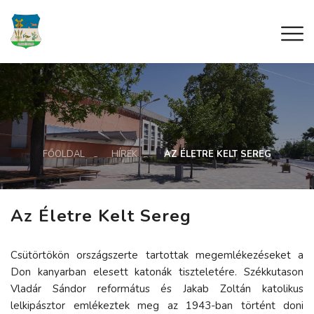
FŐOLDAL
HÍREK
AZ ÉLETRE KELT SEREG
Az Életre Kelt Sereg
Csütörtökön országszerte tartottak megemlékezéseket a
Don kanyarban elesett katonák tiszteletére. Székkutason
Vladár Sándor református és Jakab Zoltán katolikus
lelkipásztor emlékeztek meg az 1943-ban történt doni