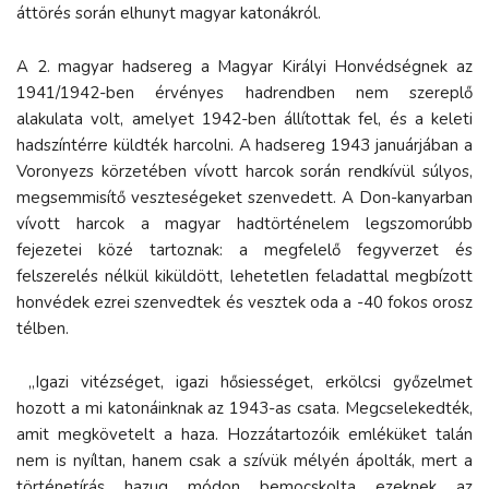
áttörés során elhunyt magyar katonákról.
A 2. magyar hadsereg a Magyar Királyi Honvédségnek az
1941/1942-ben érvényes hadrendben nem szereplő
alakulata volt, amelyet 1942-ben állítottak fel, és a keleti
hadszíntérre küldték harcolni. A hadsereg 1943 januárjában a
Voronyezs körzetében vívott harcok során rendkívül súlyos,
megsemmisítő veszteségeket szenvedett. A Don-kanyarban
vívott harcok a magyar hadtörténelem legszomorúbb
fejezetei közé tartoznak: a megfelelő fegyverzet és
felszerelés nélkül kiküldött, lehetetlen feladattal megbízott
honvédek ezrei szenvedtek és vesztek oda a -40 fokos orosz
télben.
„Igazi vitézséget, igazi hősiességet, erkölcsi győzelmet
hozott a mi katonáinknak az 1943-as csata. Megcselekedték,
amit megkövetelt a haza. Hozzátartozóik emléküket talán
nem is nyíltan, hanem csak a szívük mélyén ápolták, mert a
történetírás hazug módon bemocskolta ezeknek az