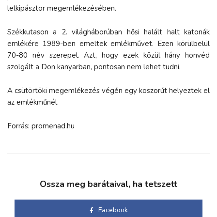
lelkipásztor megemlékezésében.
Székkutason a 2. világháborúban hősi halált halt katonák
emlékére 1989-ben emeltek emlékművet. Ezen körülbelül
70-80 név szerepel. Azt, hogy ezek közül hány honvéd
szolgált a Don kanyarban, pontosan nem lehet tudni.
A csütörtöki megemlékezés végén egy koszorút helyeztek el
az emlékműnél.
Forrás: promenad.hu
Ossza meg barátaival, ha tetszett
Facebook