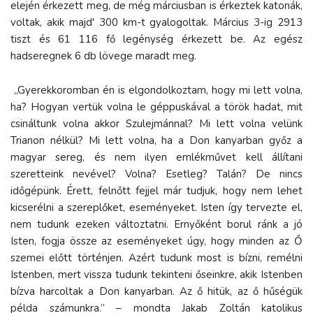
elején érkezett meg, de még márciusban is érkeztek katonák,
voltak, akik majd' 300 km-t gyalogoltak. Március 3-ig 2913
tiszt és 61 116 fő legénység érkezett be. Az egész
hadseregnek 6 db lövege maradt meg.
„Gyerekkoromban én is elgondolkoztam, hogy mi lett volna,
ha? Hogyan vertük volna le géppuskával a török hadat, mit
csináltunk volna akkor Szulejmánnal? Mi lett volna velünk
Trianon nélkül? Mi lett volna, ha a Don kanyarban győz a
magyar sereg, és nem ilyen emlékművet kell állítani
szeretteink nevével? Volna? Esetleg? Talán? De nincs
időgépünk. Érett, felnőtt fejjel már tudjuk, hogy nem lehet
kicserélni a szereplőket, eseményeket. Isten így tervezte el,
nem tudunk ezeken változtatni. Ernyőként borul ránk a jó
Isten, fogja össze az eseményeket úgy, hogy minden az Ő
szemei előtt történjen. Azért tudunk most is bízni, remélni
Istenben, mert vissza tudunk tekinteni őseinkre, akik Istenben
bízva harcoltak a Don kanyarban. Az ő hitük, az ő hűségük
példa számunkra.” – mondta Jakab Zoltán katolikus