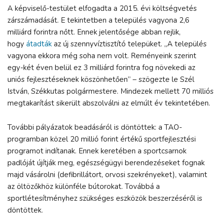
A képviselő-testület elfogadta a 2015. évi költségvetés
zárszámadását. E tekintetben a település vagyona 2,6
milliárd forintra nőtt. Ennek jelentősége abban rejlik,
hogy
átadták
az új szennyvíztisztító telepüket. „A település
vagyona ekkora még soha nem volt. Reményeink szerint
egy-két éven belül ez 3 milliárd forintra fog növekedi az
uniós fejlesztéseknek köszönhetően” – szögezte le Szél
István, Székkutas polgármestere. Mindezek mellett 70 milliós
megtakarítást sikerült abszolválni az elmúlt év tekintetében.
További pályázatok beadásáról is döntöttek: a TAO-
programban közel 20 millió forint értékű sportfejlesztési
programot indítanak. Ennek keretében a sportcsarnok
padlóját újítják meg, egészségügyi berendezéseket fognak
majd vásárolni (defibrillátort, orvosi szekrényeket), valamint
az öltözőkhöz különféle bútorokat. Továbbá a
sportlétesítményhez szükséges eszközök beszerzéséről is
döntöttek.