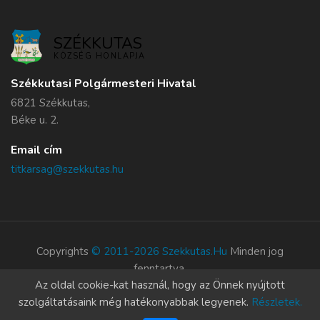
SZÉKKUTAS
KÖZSÉG HONLAPJA
Székkutasi Polgármesteri Hivatal
6821 Székkutas,
Béke u. 2.
Email cím
titkarsag@szekkutas.hu
Copyrights
© 2011-2026 Szekkutas.hu
Minden jog
fenntartva.
Az oldal cookie-kat használ, hogy az Önnek nyújtott
Süti szabályzat
szolgáltatásaink még hatékonyabbak legyenek.
Részletek.