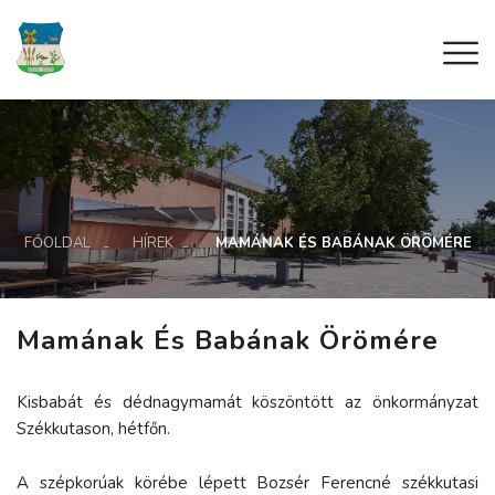
FŐOLDAL
HÍREK
MAMÁNAK ÉS BABÁNAK ÖRÖMÉRE
Mamának És Babának Örömére
Kisbabát és dédnagymamát köszöntött az önkormányzat
Székkutason, hétfőn.
A szépkorúak körébe lépett Bozsér Ferencné székkutasi