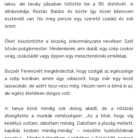
lakos, aki tavaly júliusban töltötte be a 90. életévét. A
dédunokája, Rostás Balázs és közte így közel kilencven
esztendő van. No meg persze egy szerető család, és sok
öröm.
Őket köszöntötte a község önkormányzata nevében Szél
István polgármester. Mindenkinek, ami dukál; egy szép csokor
virág, csokoládé vagy éppen egy miniszterelnöki emléklap.
Bozsér Ferencnét megkérdeztük, hogy szolgál az egészsége
a szép korában, amire úgy válaszolt, hogy már egy kicsit
lassacskán, de azért tesz-vesz még. Hiszen nem is bírná ki az,
aki egész életében dolgos volt.
A tanya körül mindig sok dolog akadt, de a nótázás
átsegítette a munkák nehézségein. „Az a titok, hogy víg
kedélyű voltam, daloltam mindig. Daloltam a jószág mellett,
kapálás közben mindig-mindig” – mesélte tudósítónknak
nevetve. „Mindig hallgattam a rádióban a Szívküldit, nagyon