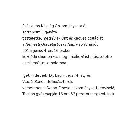
Székkutas Község Önkormányzata és
Történelmi Egyházai
tisztelettel meghívják Önt és kedves családját
a
Nemzeti Összetartozás Napja
alkalmából
2015. június 4-én,
16 órakor
kezdődő ökumenikus megemlékező istentiszteletre
a református templomba.
Igét hirdetnek:
Dr. Laurinyecz Mihály és
Vladár Sándor lelkipásztorok,
verset mond: Szabó Emese önkormányzati képviselő, 
Trianon gyásznapján 16 óra 32 perckor megszólalnak