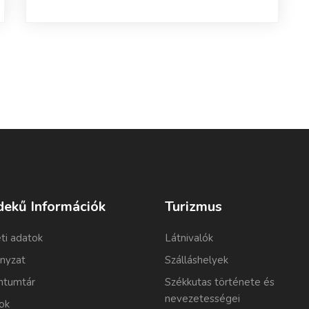
dekű Információk
Turizmus
ti adatok
Látnivalók
nyzat
Szálláshelyek
tumtár
Székkutas története és
nevezetességei
ok