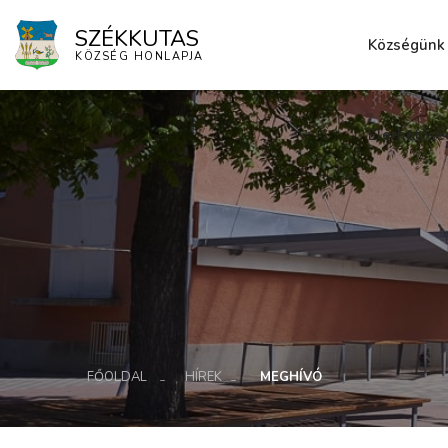
SZÉKKUTAS
Községünk
KÖZSÉG HONLAPJA
Elérhetősé
FŐOLDAL
HÍREK
MEGHÍVÓ