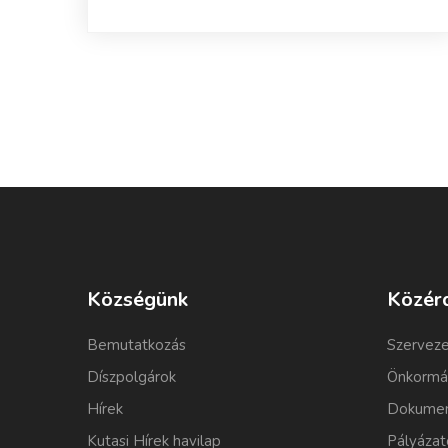
Községünk
Közér
Bemutatkozás
Szerveze
Díszpolgárok
Önkormá
Hírek
Dokumen
Kutasi Hírek havilap
Pályázat