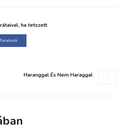
taival, ha tetszett
Facebook
Haranggal És Nem Haraggal
ában