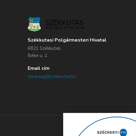
SZÉKKUTAS
KÖZSÉG HONLAPJA
Székkutasi Polgármesteri Hivatal
6821 Székkutas,
Béke u. 2.
Email cím
titkarsag@szekkutas.hu