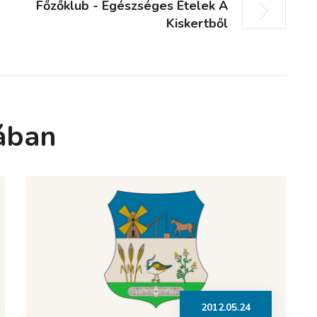
Főzőklub - Egészséges Ételek A
Kiskertből
ában
2012.05.24