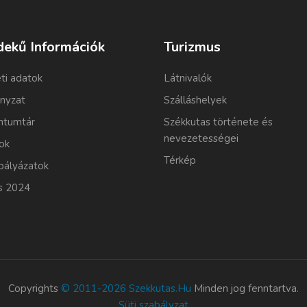
dekű Információk
Turizmus
ti adatok
Látnivalók
nyzat
Szálláshelyek
tumtár
Székkutas története és
nevezetességei
ok
Térkép
pályázatok
s 2024
Copyrights
© 2011-2026 Szekkutas.hu
Minden jog fenntartva.
Süti szabályzat