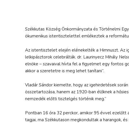
Székkutas Község Önkormányzata és Történelmi Egyh
ökumenikus istentisztelettel emlékeztek a reformát
Az istentisztelet elején elénekelték a Himnuszt. Az i
lelkipásztorok celebrálták. dr. Laurinyecz Mihály Nel
elnöke – szavaival hívta fel a figyelmet egy fontos g
akkor a szeretetre is meg lehet tanítani”.
Vladár Sándor kiemelte, hogy az igehirdetések sor
összetartozása, hanem az 1920-ban élőknek a hősies
nemzedék előtti tisztelgés történik meg.”
Pontban 16 óra 32 perckor, amikor 95 évvel ezelőtt 
tagjai, ma Székkutason megkondultak a harangok, é