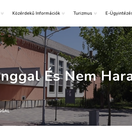
Közérdekű Információk
Turizmus
E-Ügyintézé
g
nggal És Nem Har
GGAL