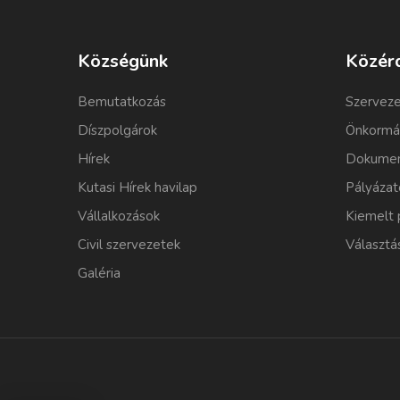
Községünk
Közér
Bemutatkozás
Szerveze
Díszpolgárok
Önkormá
Hírek
Dokumen
Kutasi Hírek havilap
Pályázat
Vállalkozások
Kiemelt 
Civil szervezetek
Választá
Galéria