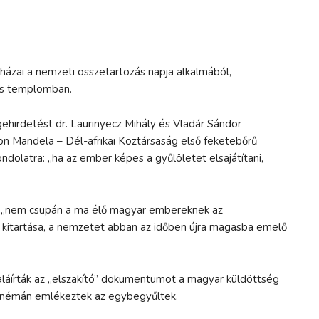
ázai a nemzeti összetartozás napja alkalmából,
us templomban.
gehirdetést dr. Laurinyecz Mihály és Vladár Sándor
son Mandela – Dél-afrikai Köztársaság első feketebőrű
ondolatra: „ha az ember képes a gyűlöletet elsajátítani,
án „nem csupán a ma élő magyar embereknek az
 kitartása, a nemzetet abban az időben újra magasba emelő
aláírták az „elszakító” dokumentumot a magyar küldöttség
s némán emlékeztek az egybegyűltek.