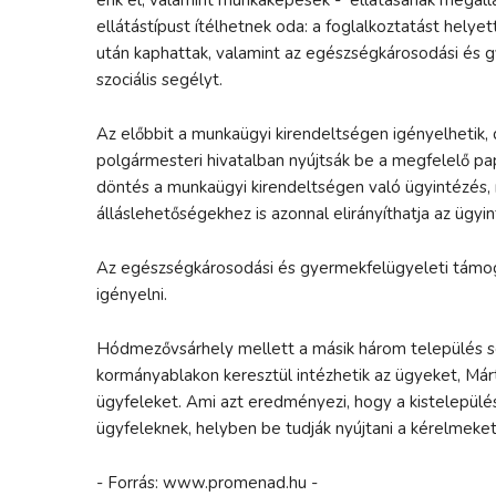
ellátástípust ítélhetnek oda: a foglalkoztatást helye
után kaphattak, valamint az egészségkárosodási és 
szociális segélyt.
Az előbbit a munkaügyi kirendeltségen igényelhetik, d
polgármesteri hivatalban nyújtsák be a megfelelő pap
döntés a munkaügyi kirendeltségen való ügyintézés,
álláslehetőségekhez is azonnal elirányíthatja az ügyi
Az egészségkárosodási és gyermekfelügyeleti támoga
igényelni.
Hódmezővsárhely mellett a másik három település se
kormányablakon keresztül intézhetik az ügyeket, Má
ügyfeleket. Ami azt eredményezi, hogy a kistelepül
ügyfeleknek, helyben be tudják nyújtani a kérelmeket, 
- Forrás: www.promenad.hu -