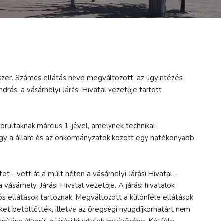
ndszer. Számos ellátás neve megváltozott, az ügyintézés
drás, a vásárhelyi Járási Hivatal vezetője tartott
zorultaknak március 1-jével, amelynek technikai
k. Így a állam és az önkormányzatok között egy hatékonyabb
t - vett át a múlt héten a vásárhelyi Járási Hivatal -
ásárhelyi Járási Hivatal vezetője. A járási hivatalok
 ellátások tartoznak. Megváltozott a különféle ellátások
ket betöltötték, illetve az öregségi nyugdíjkorhatárt nem
ítása átkerül a járási hivatalok hatókörébe. Kétféle