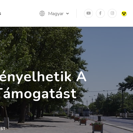
s
Magyar
ényelhetik A
 Támogatást
ÁST