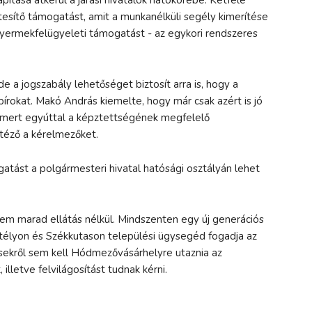
ttesítő támogatást, amit a munkanélküli segély kimerítése
gyermekfelügyeleti támogatást - az egykori rendszeres
e a jogszabály lehetőséget biztosít arra is, hogy a
írokat. Makó András kiemelte, hogy már csak azért is jó
 mert egyúttal a képztettségének megfelelő
ntéző a kérelmezőket.
tást a polgármesteri hivatal hatósági osztályán lehet
m marad ellátás nélkül. Mindszenten egy új generációs
rtélyon és Székkutason települési ügysegéd fogadja az
ésekről sem kell Hódmezővásárhelyre utaznia az
illetve felvilágosítást tudnak kérni.