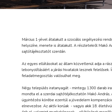
Március 1-jével átalakult a szociális segélyezési re
helyszíne, menete is átalakult. A részletekről Makó An
sajtótájékoztatót szerdán.
Az egyes ellátásokat az állam közvetlenül adja a rás
lebonyolításáért a járási hivatalok lesznek felelőse
feladatmegosztás valósulhat meg.
Négy település iratanyagát - mintegy 1300 darab irato
mondta el a szerdai sajtótéjékoztatón Makó András, a v
ügyintézési körébe ezentúl a jövedelem kompenzációs
elnevezése. Az aktív korúak - vagyis akik 18. életévü
érik el, valamint munkaképesek - ellátásának megállap