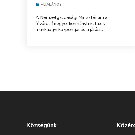
ÁLTALÁNOS
A Nemzetgazdasági Minisztérium a
fővárosi/megyei kormányhivatalok
munkaügyi központjai és a járási...
Községünk
Közér