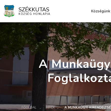
SZÉKKUTAS
Községünk
KÖZSÉG HONLAPJA
Elérhetősé
A Munkaügyi
Foglalkozt
FŐOLDAL
HÍREK
A MUNKAÜGYI KIRENDELTSÉ