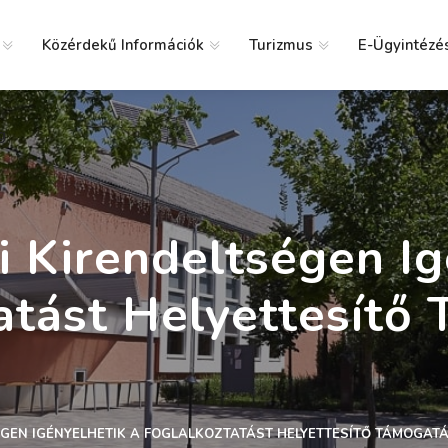
Közérdekű Információk
Turizmus
E-Ügyintézé
g
 Kirendeltségen Ig
atást Helyettesítő
GEN IGÉNYELHETIK A FOGLALKOZTATÁST HELYETTESÍTŐ TÁMOGAT