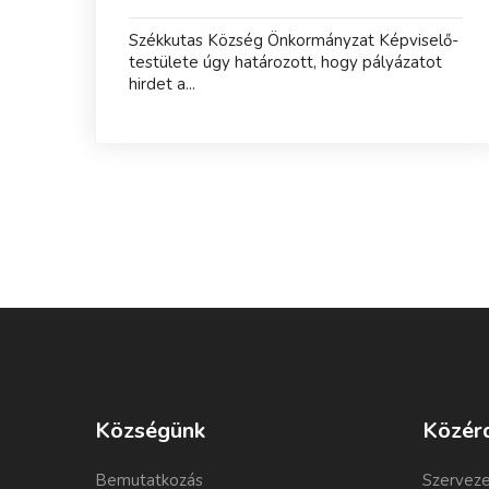
Székkutas Község Önkormányzat Képviselő-
testülete úgy határozott, hogy pályázatot
hirdet a...
Községünk
Közér
Bemutatkozás
Szerveze