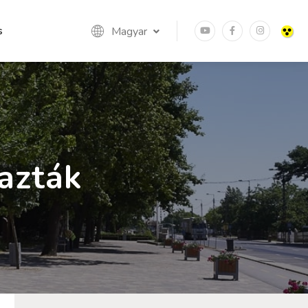
s
Magyar
jazták