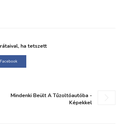
taival, ha tetszett
Facebook
Mindenki Beült A Tűzoltóautóba -
Képekkel