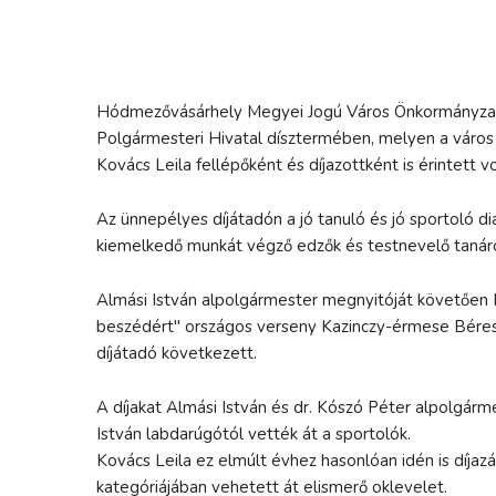
Hódmezővásárhely Megyei Jogú Város Önkormányzata
Polgármesteri Hivatal dísztermében, melyen a város
Kovács Leila fellépőként és díjazottként is érintett 
Az ünnepélyes díjátadón a jó tanuló és jó sportoló di
kiemelkedő munkát végző edzők és testnevelő tanárok
Almási István alpolgármester megnyitóját követően K
beszédért" országos verseny Kazinczy-érmese Béres 
díjátadó következett.
A díjakat Almási István és dr. Kószó Péter alpolgárm
István labdarúgótól vették át a sportolók.
Kovács Leila ez elmúlt évhez hasonlóan idén is díjazá
kategóriájában vehetett át elismerő oklevelet.