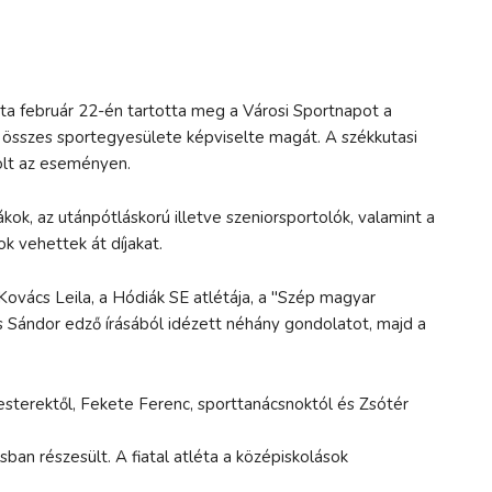
 február 22-én tartotta meg a Városi Sportnapot a
 összes sportegyesülete képviselte magát. A székkutasi
volt az eseményen.
ákok, az utánpótláskorú illetve szeniorsportolók, valamint a
 vehettek át díjakat.
ovács Leila, a Hódiák SE atlétája, a "Szép magyar
Sándor edző írásából idézett néhány gondolatot, majd a
esterektől, Fekete Ferenc, sporttanácsnoktól és Zsótér
sban részesült. A fiatal atléta a középiskolások