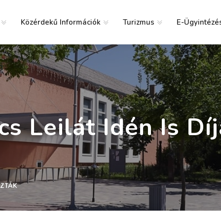
Közérdekű Információk
Turizmus
E-Ügyintézé
g
s Leilát Idén Is Dí
AZTÁK