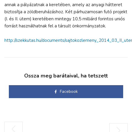
annak a pályázatnak a keretében, amely az anyagi hátteret
biztosítja a zöldberuházáshoz. Két párhuzamosan futó projekt
(I. és II. ütem) keretében mintegy 10,5 milliárd forintos uniós
forrást használhatnak fel a társult önkormányzatok.
http://szekkutas.hu/documents/sajtokozlemeny_2014_03_II_ute
Ossza meg barátaival, ha tetszett
Facebook