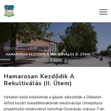
FŐOLDAL
HÍREK
HAMAROSAN KEZDŐDIK A REKULTIVÁLÁS (II. ÜTEM)
Hamarosan Kezdődik A
Rekultiválás (II. Ütem)
Heteken belül indulhatnak a gépek, elkezdődik a Délkelet-
Alföld bezárt hulladéklerakóinak rekultivációja. Ünnepélyes
projektnyitó rendezvényt tartottak Orosházán, március 7-én