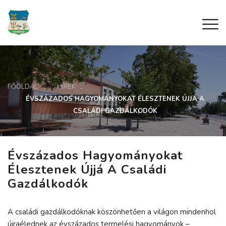
FŐOLDAL
HÍREK
ÉVSZÁZADOS HAGYOMÁNYOKAT ÉLESZTENEK ÚJJÁ A
CSALÁDI GAZDÁLKODÓK
Évszázados Hagyományokat
Élesztenek Újjá A Családi
Gazdálkodók
A családi gazdálkodóknak köszönhetően a világon mindenhol
újraélednek az évszázados termelési hagyományok –