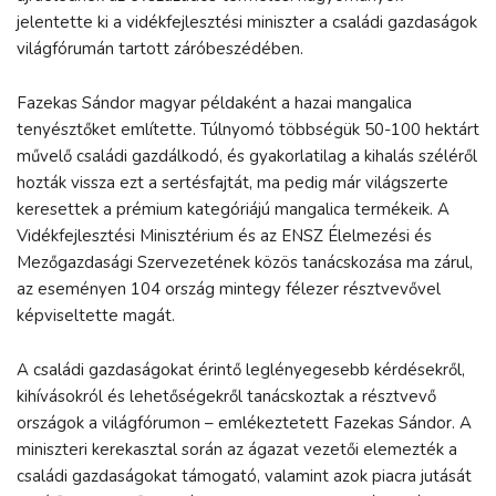
jelentette ki a vidékfejlesztési miniszter a családi gazdaságok
világfórumán tartott záróbeszédében.
Fazekas Sándor magyar példaként a hazai mangalica
tenyésztőket említette. Túlnyomó többségük 50-100 hektárt
művelő családi gazdálkodó, és gyakorlatilag a kihalás széléről
hozták vissza ezt a sertésfajtát, ma pedig már világszerte
keresettek a prémium kategóriájú mangalica termékeik. A
Vidékfejlesztési Minisztérium és az ENSZ Élelmezési és
Mezőgazdasági Szervezetének közös tanácskozása ma zárul,
az eseményen 104 ország mintegy félezer résztvevővel
képviseltette magát.
A családi gazdaságokat érintő leglényegesebb kérdésekről,
kihívásokról és lehetőségekről tanácskoztak a résztvevő
országok a világfórumon – emlékeztetett Fazekas Sándor. A
miniszteri kerekasztal során az ágazat vezetői elemezték a
családi gazdaságokat támogató, valamint azok piacra jutását