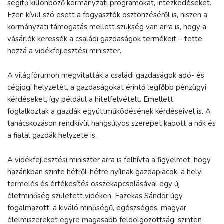
segítő különböző kormányzati programokat, intézkedéseket.
Ezen kívül szó esett a fogyasztók ösztönzéséről is, hiszen a
kormányzati támogatás mellett szükség van arra is, hogy a
vásárlók keressék a családi gazdaságok termékeit – tette
hozzá a vidékfejlesztési miniszter.
A világfórumon megvitatták a családi gazdaságok adó- és
cégjogi helyzetét, a gazdaságokat érintő legfőbb pénzügyi
kérdéseket, így például a hitelfelvételt. Emellett
foglalkoztak a gazdák együttműködésének kérdéseivel is. A
tanácskozáson rendkívül hangsúlyos szerepet kapott a nők és
a fiatal gazdák helyzete is.
A vidékfejlesztési miniszter arra is felhívta a figyelmet, hogy
hazánkban szinte hétről-hétre nyílnak gazdapiacok, a helyi
termelés és értékesítés összekapcsolásával egy új
életminőség született vidéken. Fazekas Sándor úgy
fogalmazott: a kiváló minőségű, egészséges, magyar
élelmiszereket egyre magasabb feldolgozottsági szinten