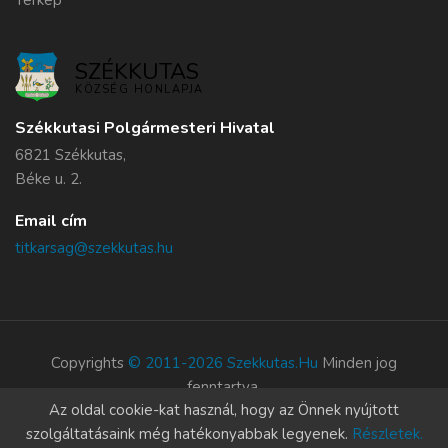
Térkép
SZÉKKUTAS
KÖZSÉG HONLAPJA
Székkutasi Polgármesteri Hivatal
6821 Székkutas,
Béke u. 2.
Email cím
titkarsag@szekkutas.hu
Copyrights
© 2011-2026 Szekkutas.hu
Minden jog
fenntartva.
Az oldal cookie-kat használ, hogy az Önnek nyújtott
Süti szabályzat
szolgáltatásaink még hatékonyabbak legyenek.
Részletek.