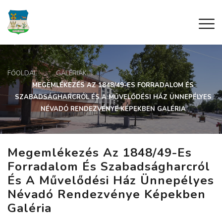
FŐOLDAL
GALÉRIÁK
MEGEMLÉKEZÉS AZ 1848/49-ES FORRADALOM ÉS
SZABADSÁGHARCRÓL ÉS A MŰVELŐDÉSI HÁZ ÜNNEPÉLYES
NÉVADÓ RENDEZVÉNYE KÉPEKBEN GALÉRIA
Megemlékezés Az 1848/49-Es
Forradalom És Szabadságharcról
És A Művelődési Ház Ünnepélyes
Névadó Rendezvénye Képekben
Galéria