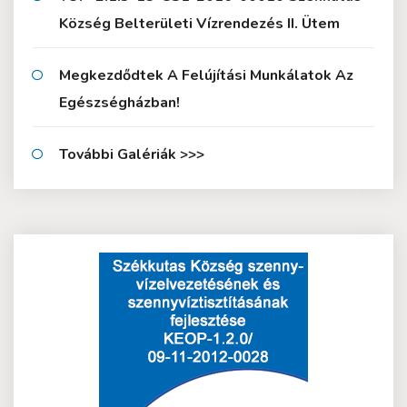
Község Belterületi Vízrendezés II. Ütem
Megkezdődtek A Felújítási Munkálatok Az
Egészségházban!
További Galériák >>>