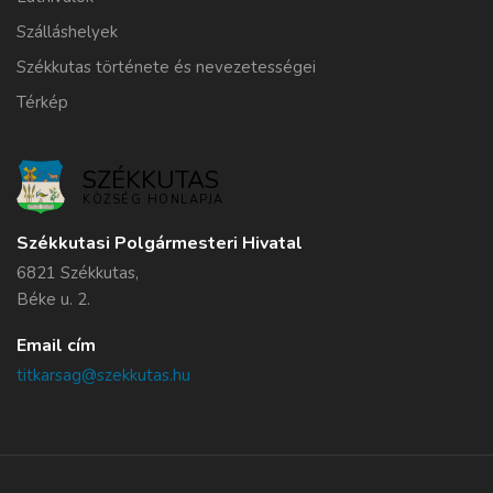
Szálláshelyek
Székkutas története és nevezetességei
Térkép
SZÉKKUTAS
KÖZSÉG HONLAPJA
Székkutasi Polgármesteri Hivatal
6821 Székkutas,
Béke u. 2.
Email cím
titkarsag@szekkutas.hu