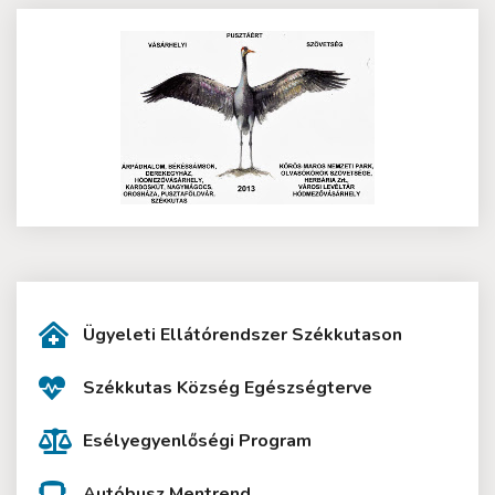
Ügyeleti Ellátórendszer Székkutason
Székkutas Község Egészségterve
Esélyegyenlőségi Program
Autóbusz Mentrend