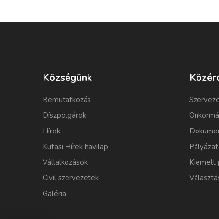
Községünk
Közér
Bemutatkozás
Szerveze
Díszpolgárok
Önkormá
Hírek
Dokumen
Kutasi Hírek havilap
Pályázat
Vállalkozások
Kiemelt 
Civil szervezetek
Választá
Galéria