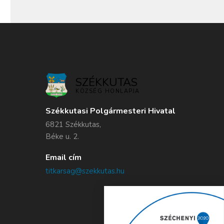
SZÉKKUTAS
KÖZSÉG HONLAPJA
Székkutasi Polgármesteri Hivatal
6821 Székkutas,
Béke u. 2.
Email cím
titkarsag@szekkutas.hu