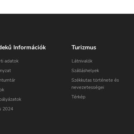
dekű Információk
Turizmus
ti adatok
Látnivalók
nyzat
Szálláshelyek
tumtár
Székkutas története és
nevezetességei
ok
Térkép
pályázatok
s 2024