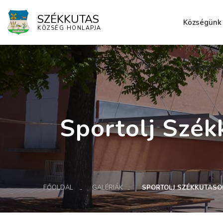
SZÉKKUTAS
Községünk
KÖZSÉG HONLAPJA
Elérhetősé
Sportolj Szék
FŐOLDAL
GALÉRIÁK
SPORTOLJ SZÉKKUTASON!