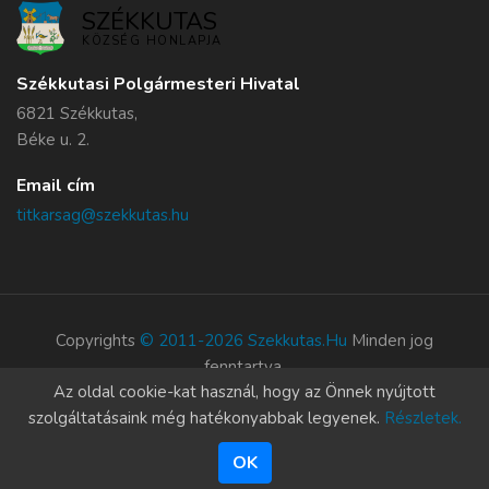
SZÉKKUTAS
KÖZSÉG HONLAPJA
Székkutasi Polgármesteri Hivatal
6821 Székkutas,
Béke u. 2.
Email cím
titkarsag@szekkutas.hu
Copyrights
© 2011-2026 Szekkutas.hu
Minden jog
fenntartva.
Az oldal cookie-kat használ, hogy az Önnek nyújtott
Süti szabályzat
szolgáltatásaink még hatékonyabbak legyenek.
Részletek.
OK