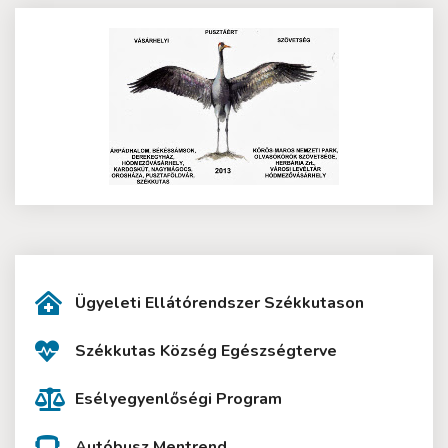
Ügyeleti Ellátórendszer Székkutason
Székkutas Község Egészségterve
Esélyegyenlőségi Program
Autóbusz Mentrend