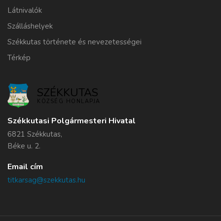
Látnivalók
Szálláshelyek
Székkutas története és nevezetességei
Térkép
SZÉKKUTAS
KÖZSÉG HONLAPJA
Székkutasi Polgármesteri Hivatal
6821 Székkutas,
Béke u. 2.
Email cím
titkarsag@szekkutas.hu