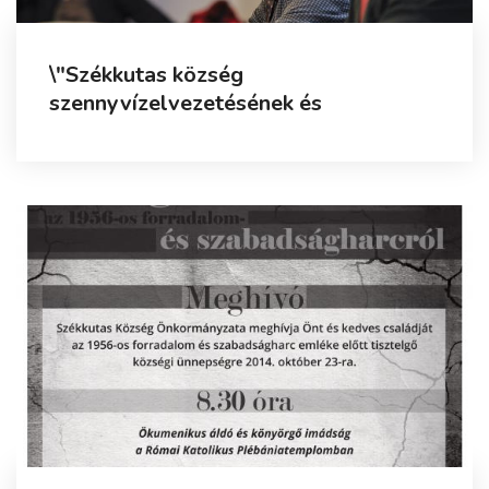
\"Székkutas község
szennyvízelvezetésének és
szennyvíztisztításának fejlesztése\" -
Kivitelezői szerződés aláírása