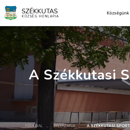
SZÉKKUTAS
Községünk
KÖZSÉG HONLAPJA
Elérhetősé
A Székkutasi S
FŐOLDAL
PÁLYÁZATOK
A SZÉKKUTASI SPORTP