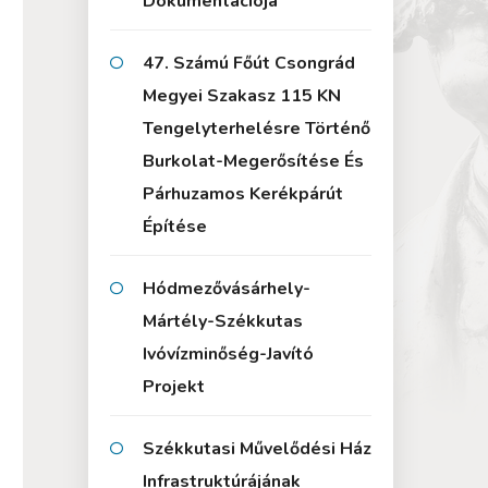
Dokumentációja
47. Számú Főút Csongrád
Megyei Szakasz 115 KN
Tengelyterhelésre Történő
Burkolat-Megerősítése És
Párhuzamos Kerékpárút
Építése
Hódmezővásárhely-
Mártély-Székkutas
Ivóvízminőség-Javító
Projekt
Székkutasi Művelődési Ház
Infrastruktúrájának