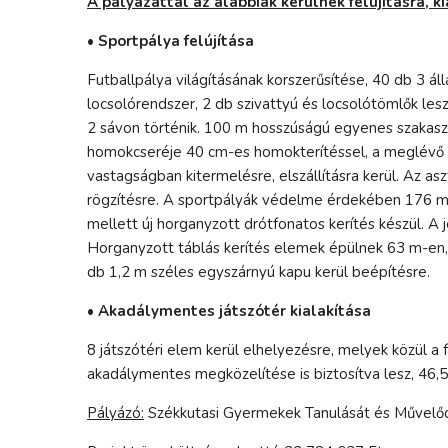
A pályázattal az alábbiak kerülnek felújításra, ki
• Sportpálya felújítása
Futballpálya világításának korszerűsítése, 40 db 3 ál
locsolórendszer, 2 db szivattyú és locsolótömlők le
2 sávon történik. 100 m hosszúságú egyenes szakaszon
homokcseréje 40 cm-es homokterítéssel, a meglévő h
vastagságban kitermelésre, elszállításra kerül. Az as
rögzítésre. A sportpályák védelme érdekében 176 m
mellett új horganyzott drótfonatos kerítés készül. A j
Horganyzott táblás kerítés elemek épülnek 63 m-en, 
db 1,2 m széles egyszárnyú kapu kerül beépítésre.
• Akadálymentes játszótér kialakítása
8 játszótéri elem kerül elhelyezésre, melyek közül a
akadálymentes megközelítése is biztosítva lesz, 46,5 
Pályázó:
Székkutasi Gyermekek Tanulását és Művelőd