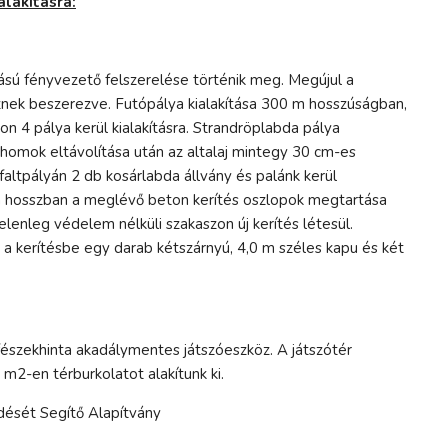
alakításra:
lású fényvezető felszerelése történik meg. Megújul a
sznek beszerezve. Futópálya kialakítása 300 m hosszúságban,
 4 pálya kerül kialakításra. Strandröplabda pálya
omok eltávolítása után az altalaj mintegy 30 cm-es
zfaltpályán 2 db kosárlabda állvány és palánk kerül
 hosszban a meglévő beton kerítés oszlopok megtartása
elenleg védelem nélküli szakaszon új kerítés létesül.
a kerítésbe egy darab kétszárnyú, 4,0 m széles kapu és két
 fészekhinta akadálymentes játszóeszköz. A játszótér
m2-en térburkolatot alakítunk ki.
ését Segítő Alapítvány