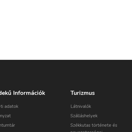
dekű Információk
Turizmus
ti adatok
Látnivalók
nyzat
Szálláshelyek
tumtár
Székkutas története és