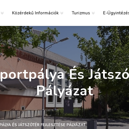
Közérdekű Információk
Turizmus
E-Ügyintézé
g
portpálya És Játszó
Pályázat
ÁLYA ÉS JÁTSZÓTÉR FEJLESZTÉSE PÁLYÁZAT