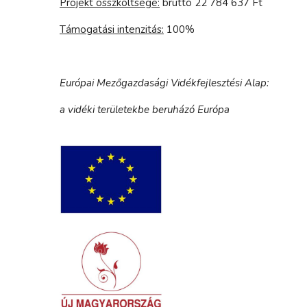
Projekt összköltsége:
bruttó 22 784 637 Ft
Támogatási intenzitás:
100%
Európai Mezőgazdasági Vidékfejlesztési Alap:
a vidéki területekbe beruházó Európa