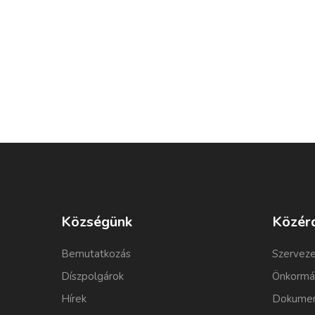
Községünk
Közér
Bemutatkozás
Szerveze
Díszpolgárok
Önkormá
Hírek
Dokumen