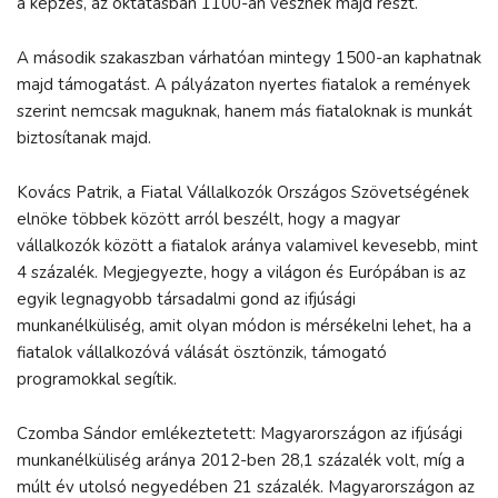
a képzés, az oktatásban 1100-an vesznek majd részt.
A második szakaszban várhatóan mintegy 1500-an kaphatnak
majd támogatást. A pályázaton nyertes fiatalok a remények
szerint nemcsak maguknak, hanem más fiataloknak is munkát
biztosítanak majd.
Kovács Patrik, a Fiatal Vállalkozók Országos Szövetségének
elnöke többek között arról beszélt, hogy a magyar
vállalkozók között a fiatalok aránya valamivel kevesebb, mint
4 százalék. Megjegyezte, hogy a világon és Európában is az
egyik legnagyobb társadalmi gond az ifjúsági
munkanélküliség, amit olyan módon is mérsékelni lehet, ha a
fiatalok vállalkozóvá válását ösztönzik, támogató
programokkal segítik.
Czomba Sándor emlékeztetett: Magyarországon az ifjúsági
munkanélküliség aránya 2012-ben 28,1 százalék volt, míg a
múlt év utolsó negyedében 21 százalék. Magyarországon az