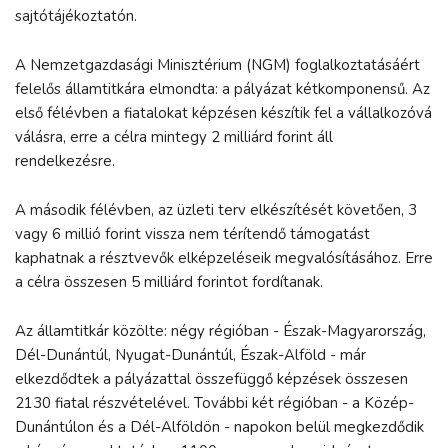
sajtótájékoztatón.
A Nemzetgazdasági Minisztérium (NGM) foglalkoztatásáért
felelős államtitkára elmondta: a pályázat kétkomponensű. Az
első félévben a fiatalokat képzésen készítik fel a vállalkozóvá
válásra, erre a célra mintegy 2 milliárd forint áll
rendelkezésre.
A második félévben, az üzleti terv elkészítését követően, 3
vagy 6 millió forint vissza nem térítendő támogatást
kaphatnak a résztvevők elképzeléseik megvalósításához. Erre
a célra összesen 5 milliárd forintot fordítanak.
Az államtitkár közölte: négy régióban - Észak-Magyarország,
Dél-Dunántúl, Nyugat-Dunántúl, Észak-Alföld - már
elkezdődtek a pályázattal összefüggő képzések összesen
2130 fiatal részvételével. További két régióban - a Közép-
Dunántúlon és a Dél-Alföldön - napokon belül megkezdődik