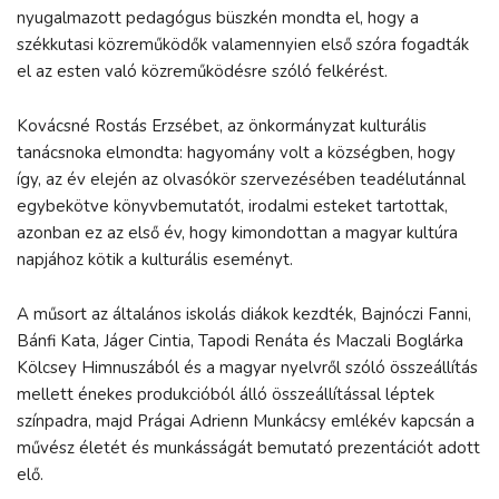
nyugalmazott pedagógus büszkén mondta el, hogy a
székkutasi közreműködők valamennyien első szóra fogadták
el az esten való közreműködésre szóló felkérést.
Kovácsné Rostás Erzsébet, az önkormányzat kulturális
tanácsnoka elmondta: hagyomány volt a községben, hogy
így, az év elején az olvasókör szervezésében teadélutánnal
egybekötve könyvbemutatót, irodalmi esteket tartottak,
azonban ez az első év, hogy kimondottan a magyar kultúra
napjához kötik a kulturális eseményt.
A műsort az általános iskolás diákok kezdték, Bajnóczi Fanni,
Bánfi Kata, Jáger Cintia, Tapodi Renáta és Maczali Boglárka
Kölcsey Himnuszából és a magyar nyelvről szóló összeállítás
mellett énekes produkcióból álló összeállítással léptek
színpadra, majd Prágai Adrienn Munkácsy emlékév kapcsán a
művész életét és munkásságát bemutató prezentációt adott
elő.