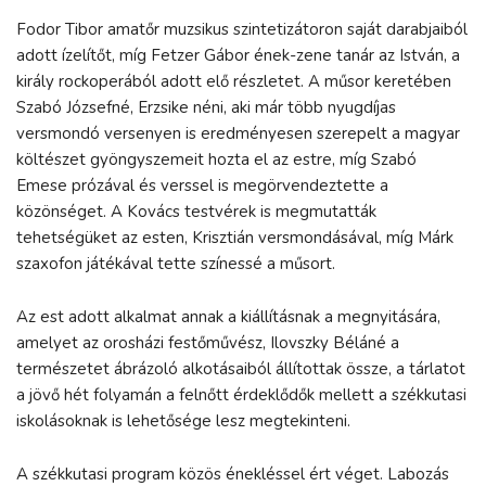
Fodor Tibor amatőr muzsikus szintetizátoron saját darabjaiból
adott ízelítőt, míg Fetzer Gábor ének-zene tanár az István, a
király rockoperából adott elő részletet. A műsor keretében
Szabó Józsefné, Erzsike néni, aki már több nyugdíjas
versmondó versenyen is eredményesen szerepelt a magyar
költészet gyöngyszemeit hozta el az estre, míg Szabó
Emese prózával és verssel is megörvendeztette a
közönséget. A Kovács testvérek is megmutatták
tehetségüket az esten, Krisztián versmondásával, míg Márk
szaxofon játékával tette színessé a műsort.
Az est adott alkalmat annak a kiállításnak a megnyitására,
amelyet az orosházi festőművész, Ilovszky Béláné a
természetet ábrázoló alkotásaiból állítottak össze, a tárlatot
a jövő hét folyamán a felnőtt érdeklődők mellett a székkutasi
iskolásoknak is lehetősége lesz megtekinteni.
A székkutasi program közös énekléssel ért véget. Labozás