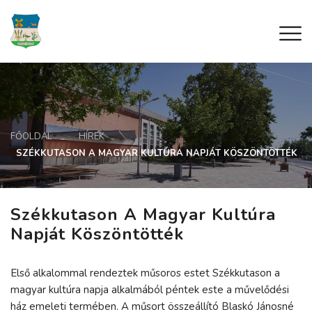
FŐOLDAL
HÍREK
SZÉKKUTASON A MAGYAR KULTÚRA NAPJÁT KÖSZÖNTÖTTÉK
Székkutason A Magyar Kultúra
Napját Köszöntötték
Első alkalommal rendeztek műsoros estet Székkutason a
magyar kultúra napja alkalmából péntek este a művelődési
ház emeleti termében. A műsort összeállító Blaskó Jánosné