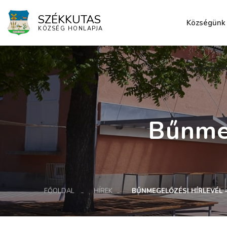
SZÉKKUTAS
Községünk
KÖZSÉG HONLAPJA
Elérhetősé
Bűnmeg
FŐOLDAL
HÍREK
BŰNMEGELŐZÉSI HÍRLEVÉL 