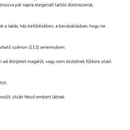
almozva pár napra elegendő tartós élelmiszerük,
k a lakás, ház befűtésében, a bevásárlásban, hogy ne
hívható számon (112) amennyiben:
 ad életjelet magáról, vagy nem észlelnek fűtésre utaló
atot,
orulót, utcán fekvő embert látnak.