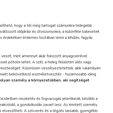
űsíthető, hogy a tél még tartogat számunkra hidegebb
áltozott időjárási és útviszonyokra, a különféle balesetek
és érdekében érdemes tisztában lenni a kihűlés, fagyás
 veszít, mint amennyit akár fokozott anyagcserével
sel pótolni lehet. A szél, a hideg felületen ülés vagy
őveszteséget. Különösen veszélyeztetettek, akik valamilyen
k miatt bekövetkező eszméletvesztés - huzamosabb ideig
 olyan személy a környezetükben, aki segítséget
. Kezdetben reszketés és fogvacogás jelentkezik, később a
akcióidő, a gondolkodás zavart lesz. Az érintett személy
 elveszítheti. A szívverés és a légzés lassabb, gyengébb