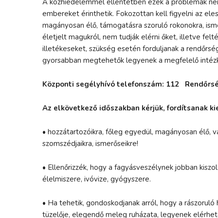
A közhiedelemmel ellentétben ezek a problémák nem
embereket érinthetik. Fokozottan kell figyelni az ele
magányosan élő, támogatásra szoruló rokonokra, is
életjelt magukról, nem tudják elérni őket, illetve felt
illetékeseket, szükség esetén forduljanak a rendőrs
gyorsabban megtehetők legyenek a megfelelő intéz
Központi segélyhívó telefonszám: 112 Rendőr
Az elkövetkező időszakban kérjük, fordítsanak k
•
hozzátartozóikra, főleg egyedül, magányosan élő, v
szomszédjaikra, ismerőseikre!
•
Ellenőrizzék, hogy a fagyásveszélynek jobban kiszo
élelmiszere, ivóvize, gyógyszere.
•
Ha tehetik, gondoskodjanak arról, hogy a rászoruló 
tüzelője, elegendő meleg ruházata, legyenek elérhet