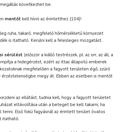
ívmegállás következhet be.
pen
mentőt
kell hívni az érintetthez (104)!
leg ruha, takaró, megfelelő hőmérsékletű környezet
k is itatható. Kerülni kell a felesleges mozgatást.
si sérülést
(először a kiálló testrészek, pl. az orr, az áll, a
tompítja a hidegérzést, ezért az ittas állapotú emberek
kozatoknak megfelelően a fagyott területen égő, szúró
gy érzéstelenségbe megy át. Ebben az esetben is mentőt
deni az ellátást, tudnia kell, hogy a fagyott területet
házat eltávolítása után a beteget be kell takarni, ha
l tenni. Első fokú fagyásnál az érintett terület óvatos
 itatható.