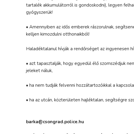
tartalék akkumulátorról is gondoskodni), legyen felh
gyógyszerük!
•
Amennyiben az idős emberek rászorulnak, segítsene
kelljen kimozdulni otthonaikból!
Haladéktalanul hívják a rendőrséget az ingyenesen 
•
azt tapasztalják, hogy egyedül élő szomszédjuk nem
jeleket náluk,
•
ha nem tudják felvenni hozzátartozóikkal a kapcsol
•
ha az utcán, közterületen hajléktalan, segítségre sz
barka@csongrad.police.hu