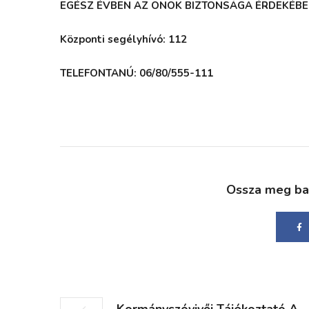
EGÉSZ ÉVBEN AZ ÖNÖK BIZTONSÁGA ÉRDEKÉBE
Központi segélyhívó: 112
TELEFONTANÚ: 06/80/555-111
Ossza meg bará
Kormányszóvivői Tájékoztató A