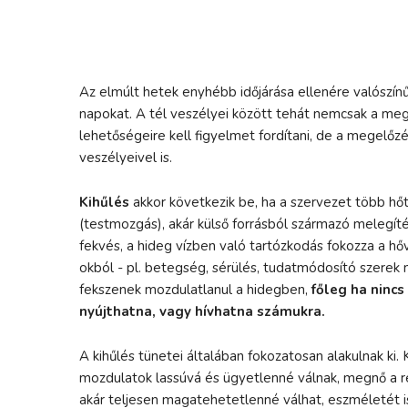
Az elmúlt hetek enyhébb időjárása ellenére valószín
napokat. A tél veszélyei között tehát nemcsak a megv
lehetőségeire kell figyelmet fordítani, de a megelőz
veszélyeivel is.
Kihűlés
akkor következik be, ha a szervezet több hőt
(testmozgás), akár külső forrásból származó melegítés
fekvés, a hideg vízben való tartózkodás fokozza a h
okból - pl. betegség, sérülés, tudatmódosító szere
fekszenek mozdulatlanul a hidegben,
főleg ha nincs
nyújthatna, vagy hívhatna számukra.
A kihűlés tünetei általában fokozatosan alakulnak ki
mozdulatok lassúvá és ügyetlenné válnak, megnő a re
akár teljesen magatehetetlenné válhat, eszméletét is