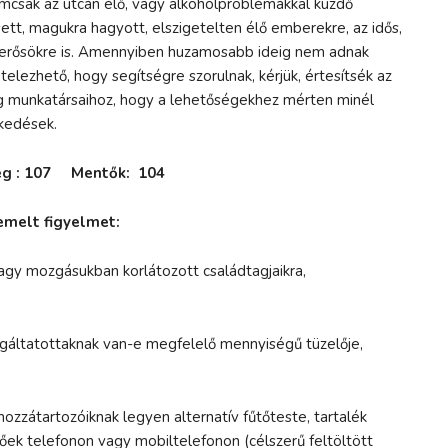
csak az utcán élő, vagy alkoholproblémákkal küzdő
sett, magukra hagyott, elszigetelten élő emberekre, az idős,
merősökre is. Amennyiben huzamosabb ideig nem adnak
ételezhető, hogy segítségre szorulnak, kérjük, értesítsék az
ég munkatársaihoz, hogy a lehetőségekhez mérten minél
kedések.
ség : 107 Mentők: 104
iemelt figyelmet:
agy mozgásukban korlátozott családtagjaikra,
lgáltatottaknak van-e megfelelő mennyiségű tüzelője,
hozzátartozóiknak legyen alternatív fűtőteste, tartalék
őek telefonon vagy mobiltelefonon (célszerű feltöltött