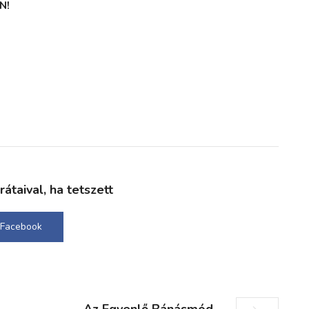
N!
taival, ha tetszett
Facebook
Az Egyenlő Bánásmód -