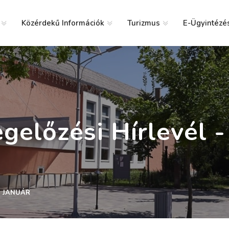
Közérdekű Információk
Turizmus
E-Ügyintézé
g
előzési Hírlevél -
- JANUÁR