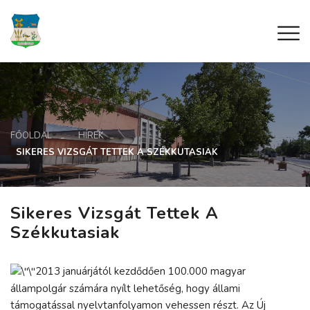
FŐOLDAL
HÍREK
SIKERES VIZSGÁT TETTEK A SZÉKKUTASIAK
Sikeres Vizsgát Tettek A
Székkutasiak
2013 januárjától kezdődően 100.000 magyar
állampolgár számára nyílt lehetőség, hogy állami
támogatással nyelvtanfolyamon vehessen részt. Az Új