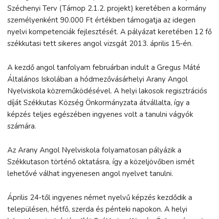
Széchenyi Terv (Támop 2.1.2. projekt) keretében a kormány
személyenként 90.000 Ft értékben támogatja az idegen
nyelvi kompetenciák fejlesztését. A pályázat keretében 12 fő
székkutasi tett sikeres angol vizsgát 2013. április 15-én.
A kezdő angol tanfolyam februárban indult a Gregus Máté
Általános Iskolában a hódmezővásárhelyi Arany Angol
Nyelviskola közreműködésével. A helyi lakosok regisztrációs
díját Székkutas Község Önkormányzata átvállalta, így a
képzés teljes egészében ingyenes volt a tanulni vágyók
számára.
Az Arany Angol Nyelviskola folyamatosan pályázik a
Székkutason történő oktatásra, így a közeljövőben ismét
lehetővé válhat ingyenesen angol nyelvet tanulni.
Április 24-től ingyenes német nyelvű képzés kezdődik a
településen, hétfő, szerda és pénteki napokon. A helyi