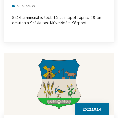
ÁLTALÁNOS
Százharmincnál is több táncos lépett április 29-én
délután a Székkutasi Művelődési Központ...
2022.10.14