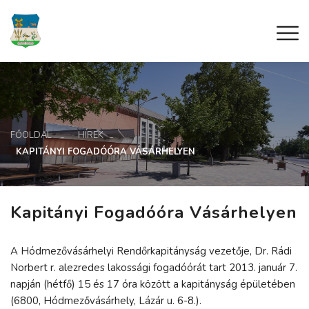
FŐOLDAL
HÍREK
KAPITÁNYI FOGADÓÓRA VÁSÁRHELYEN
Kapitányi Fogadóóra Vásárhelyen
A Hódmezővásárhelyi Rendőrkapitányság vezetője, Dr. Rádi
Norbert r. alezredes lakossági fogadóórát tart 2013. január 7.
napján (hétfő) 15 és 17 óra között a kapitányság épületében
(6800, Hódmezővásárhely, Lázár u. 6-8.).