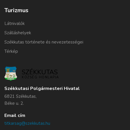
Turizmus
Látnivalók
Szálláshelyek
Székkutas története és nevezetességei
Térkép
SZÉKKUTAS
KÖZSÉG HONLAPJA
Székkutasi Polgármesteri Hivatal
6821 Székkutas,
Béke u. 2.
Email cím
titkarsag@szekkutas.hu