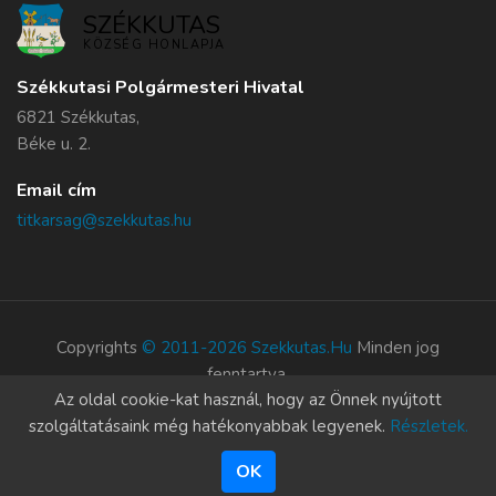
SZÉKKUTAS
KÖZSÉG HONLAPJA
Székkutasi Polgármesteri Hivatal
6821 Székkutas,
Béke u. 2.
Email cím
titkarsag@szekkutas.hu
Copyrights
© 2011-2026 Szekkutas.hu
Minden jog
fenntartva.
Az oldal cookie-kat használ, hogy az Önnek nyújtott
Süti szabályzat
szolgáltatásaink még hatékonyabbak legyenek.
Részletek.
OK