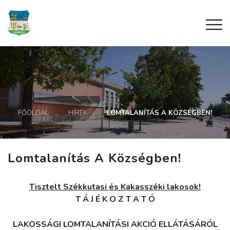
FŐOLDAL
HÍREK
LOMTALANÍTÁS A KÖZSÉGBEN!
Lomtalanítás A Községben!
Tisztelt Székkutasi és Kakasszéki lakosok!
T Á J É K O Z T A T Ó
LAKOSSÁGI LOMTALANÍTÁSI AKCIÓ ELLÁTÁSÁRÓL