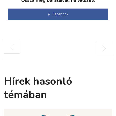
Ossza meg barátaival, ha tetszett
Facebook
Hírek hasonló
témában