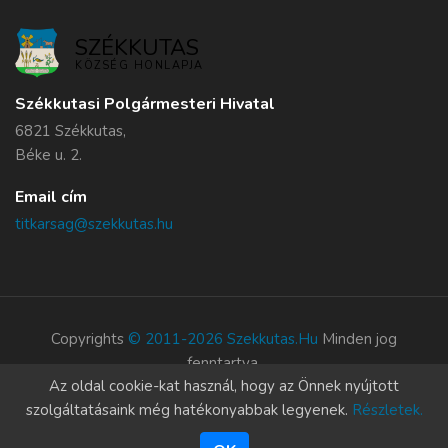
SZÉKKUTAS
KÖZSÉG HONLAPJA
Székkutasi Polgármesteri Hivatal
6821 Székkutas,
Béke u. 2.
Email cím
titkarsag@szekkutas.hu
Copyrights
© 2011-2026 Szekkutas.hu
Minden jog
fenntartva.
Az oldal cookie-kat használ, hogy az Önnek nyújtott
Süti szabályzat
szolgáltatásaink még hatékonyabbak legyenek.
Részletek.