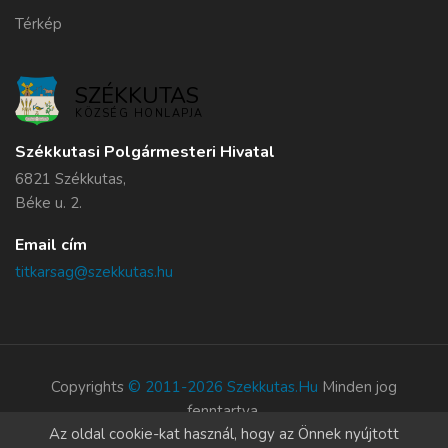
Térkép
SZÉKKUTAS
KÖZSÉG HONLAPJA
Székkutasi Polgármesteri Hivatal
6821 Székkutas,
Béke u. 2.
Email cím
titkarsag@szekkutas.hu
Copyrights
© 2011-2026 Szekkutas.hu
Minden jog
fenntartva.
Az oldal cookie-kat használ, hogy az Önnek nyújtott
Süti szabályzat