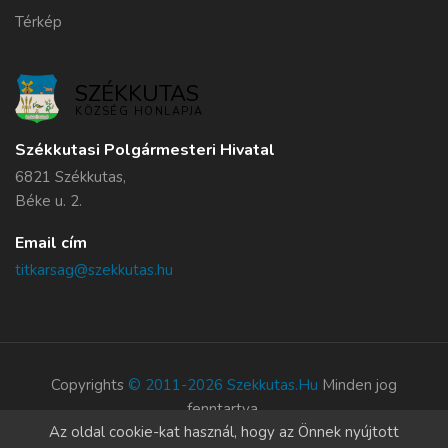
Térkép
SZÉKKUTAS
KÖZSÉG HONLAPJA
Székkutasi Polgármesteri Hivatal
6821 Székkutas,
Béke u. 2.
Email cím
titkarsag@szekkutas.hu
Copyrights
© 2011-2026 Szekkutas.hu
Minden jog
fenntartva.
Az oldal cookie-kat használ, hogy az Önnek nyújtott
Süti szabályzat