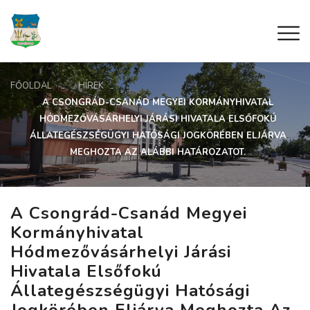
FŐOLDAL
HÍREK
A CSONGRÁD-CSANÁD MEGYEI KORMÁNYHIVATAL
HÓDMEZŐVÁSÁRHELYI JÁRÁSI HIVATALA ELSŐFOKÚ
ÁLLATEGÉSZSÉGÜGYI HATÓSÁGI JOGKÖRÉBEN ELJÁRVA
MEGHOZTA AZ ALÁBBI HATÁROZATOT.
A Csongrád-Csanád Megyei
Kormányhivatal
Hódmezővásárhelyi Járási
Hivatala Elsőfokú
Állategészségügyi Hatósági
Jogkörében Eljárva Meghozta Az