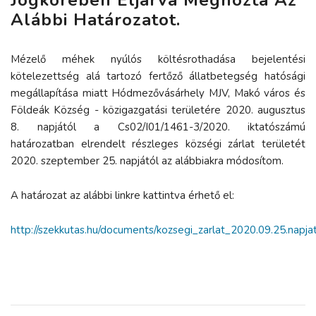
Alábbi Határozatot.
Mézelő méhek nyúlós költésrothadása bejelentési
kötelezettség alá tartozó fertőző állatbetegség hatósági
megállapítása miatt Hódmezővásárhely MJV, Makó város és
Földeák Község - közigazgatási területére 2020. augusztus
8. napjától a Cs02/I01/1461-3/2020. iktatószámú
határozatban elrendelt részleges községi zárlat területét
2020. szeptember 25. napjától az alábbiakra módosítom.
A határozat az alábbi linkre kattintva érhető el:
http://szekkutas.hu/documents/kozsegi_zarlat_2020.09.25.napjat