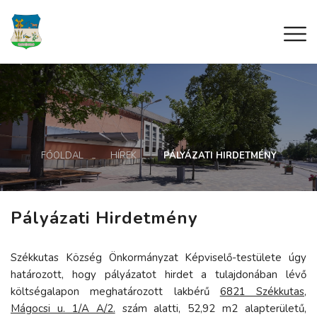
FŐOLDAL
HÍREK
PÁLYÁZATI HIRDETMÉNY
Pályázati Hirdetmény
Székkutas Község Önkormányzat Képviselő-testülete úgy
határozott, hogy pályázatot hirdet a tulajdonában lévő
költségalapon meghatározott lakbérű
6821 Székkutas,
Mágocsi u. 1/A A/2.
szám alatti, 52,92 m2 alapterületű,