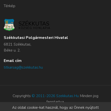
Térkép
SZÉKKUTAS
KÖZSÉG HONLAPJA
Székkutasi Polgármesteri Hivatal
6821 Székkutas,
Béke u. 2.
Email cím
titkarsag@szekkutas.hu
Copyrights
© 2011-2026 Szekkutas.hu
Minden jog
fenntartva.
Az oldal cookie-kat használ, hogy az Önnek nyújtott
Süti szabályzat