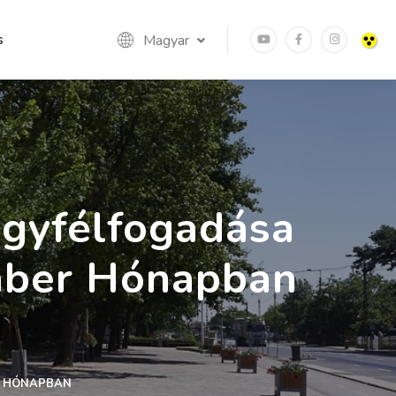
s
Magyar
gyfélfogadása
mber Hónapban
R HÓNAPBAN