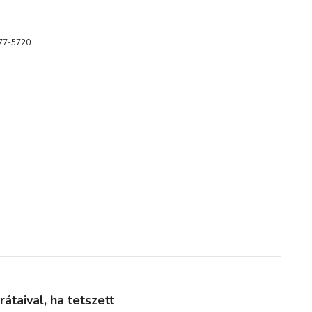
377-5720
taival, ha tetszett