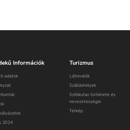
dekű Információk
Turizmus
ti adatok
Látnivalók
nyzat
Szálláshelyek
tumtár
Székkutas története és
nevezetességei
ok
Térkép
pályázatok
s 2024