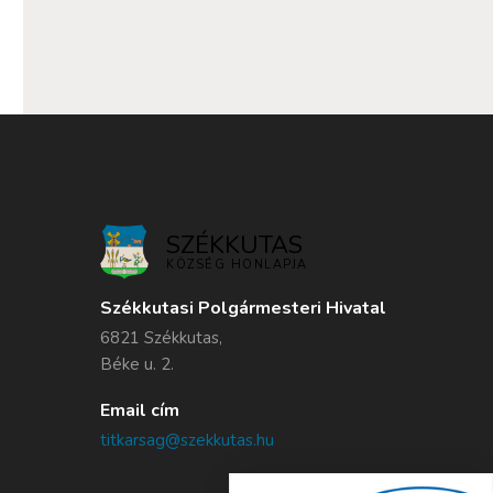
SZÉKKUTAS
KÖZSÉG HONLAPJA
Székkutasi Polgármesteri Hivatal
6821 Székkutas,
Béke u. 2.
Email cím
titkarsag@szekkutas.hu