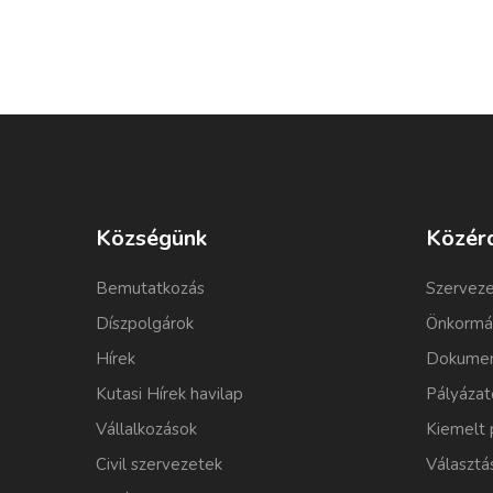
Községünk
Közér
Bemutatkozás
Szerveze
Díszpolgárok
Önkormá
Hírek
Dokumen
Kutasi Hírek havilap
Pályázat
Vállalkozások
Kiemelt 
Civil szervezetek
Választá