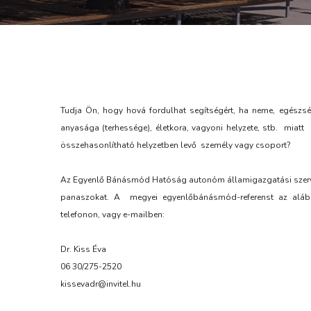
Tudja Ön, hogy hová fordulhat segítségért, ha neme, egészsé
anyasága (terhessége), életkora, vagyoni helyzete, stb. mia
összehasonlítható helyzetben levő személy vagy csoport?
Az Egyenlő Bánásmód Hatóság autonóm államigazgatási szerv, 
panaszokat. A megyei egyenlőbánásmód-referenst az alábbi
telefonon, vagy e-mailben:
Dr. Kiss Éva
06 30/275-2520
kissevadr@invitel.hu