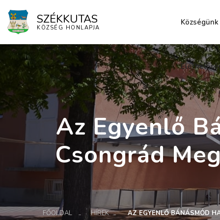
SZÉKKUTAS
Községünk
KÖZSÉG HONLAPJA
Elérhetősé
Az Egyenlő B
Csongrád Meg
FŐOLDAL
HÍREK
AZ EGYENLŐ BÁNÁSMÓD H