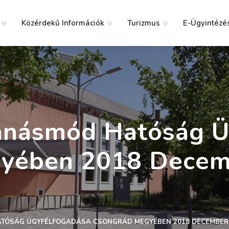
Közérdekű Információk
Turizmus
E-Ügyintézé
g
ánásmód Hatóság Ü
yében 2018 Dece
ATÓSÁG ÜGYFÉLFOGADÁSA CSONGRÁD MEGYÉBEN 2018 DECEMBE