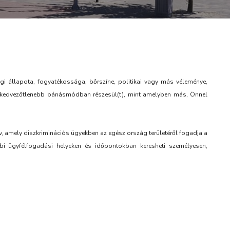
gi állapota, fogyatékossága, bőrszíne, politikai vagy más véleménye,
tt kedvezőtlenebb bánásmódban részesül(t), mint amelyben más, Önnel
amely diszkriminációs ügyekben az egész ország területéről fogadja a
 ügyfélfogadási helyeken és időpontokban keresheti személyesen,