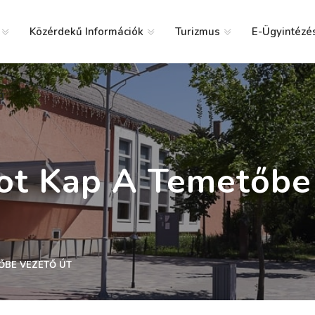
Közérdekű Információk
Turizmus
E-Ügyintézé
g
tot Kap A Temetőbe
TŐBE VEZETŐ ÚT