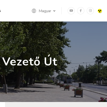
s
Magyar
 Vezető Út