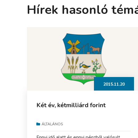
Hírek hasonló tém
2015.11.20
Két év, kétmilliárd forint
ÁLTALÁNOS
Ennyi idő alatt és ennyi pénzből valósult