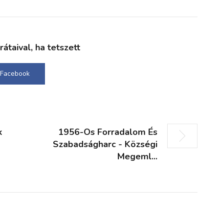
taival, ha tetszett
Facebook
k
1956-Os Forradalom És
Szabadságharc - Községi
Megeml...