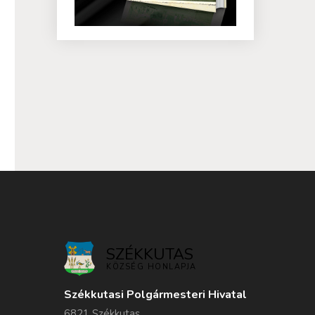
SZÉKKUTAS
KÖZSÉG HONLAPJA
Székkutasi Polgármesteri Hivatal
6821 Székkutas,