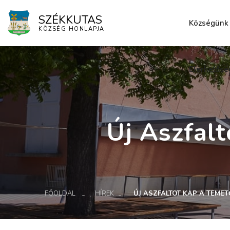
SZÉKKUTAS
Községünk
KÖZSÉG HONLAPJA
Elérhetősé
Új Aszfal
FŐOLDAL
HÍREK
ÚJ ASZFALTOT KAP A TEME