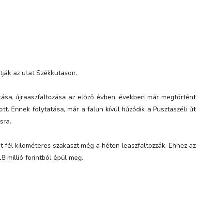
tják az utat Székkutason.
vítása, újraaszfaltozása az előző évben, években már megtörtént
ott. Ennek folytatása, már a falun kívül húzódik a Pusztaszéli út
sra.
t fél kilométeres szakaszt még a héten leaszfaltozzák. Ehhez az
18 millió forintból épül meg.