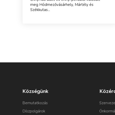
meg Hódmezővásárhely, Mártély és
Székkutas...
Községünk
Közér
Bemutatkozás
Szerveze
Díszpolgárok
Önkormá