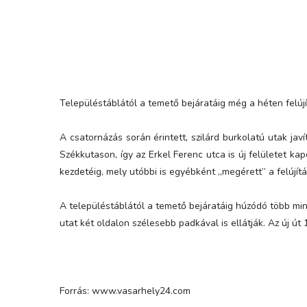
Településtáblától a temető bejáratáig még a héten felújí
A csatornázás során érintett, szilárd burkolatú utak ja
Székkutason, így az Erkel Ferenc utca is új felületet kap
kezdetéig, mely utóbbi is egyébként „megérett” a felújítá
A településtáblától a temető bejáratáig húzódó több min
utat két oldalon szélesebb padkával is ellátják. Az új út 
Forrás: www.vasarhely24.com