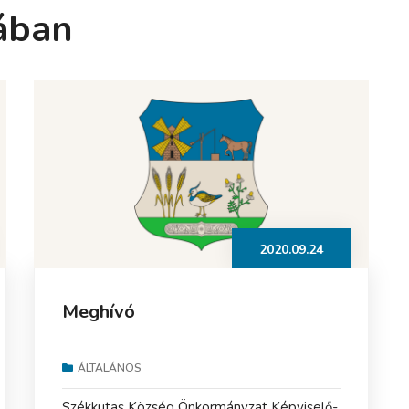
ában
2020.09.24
Meghívó
ÁLTALÁNOS
Székkutas Község Önkormányzat Képviselő-