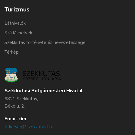
Turizmus
Látnivalók
Szálláshelyek
Székkutas története és nevezetességei
Térkép
SZÉKKUTAS
KÖZSÉG HONLAPJA
Székkutasi Polgármesteri Hivatal
6821 Székkutas,
Béke u. 2.
Email cím
titkarsag@szekkutas.hu