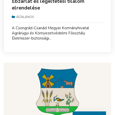
Ebzárlat és legeltetési tilalom
elrendelése
ÁLTALÁNOS
A Csongrád-Csanád Megyei Kormányhivatal
Agrárügyi és Környezetvédelmi Főosztály
Élelmiszer-biztonsági...