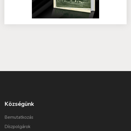
Községünk
Bemutatkozás
Díszpolgárok