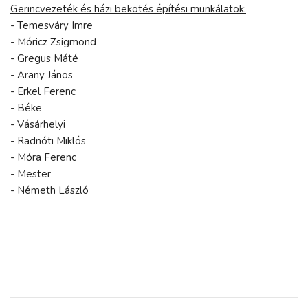
Gerincvezeték és házi bekötés építési munkálatok:
- Temesváry Imre
- Móricz Zsigmond
- Gregus Máté
- Arany János
- Erkel Ferenc
- Béke
- Vásárhelyi
- Radnóti Miklós
- Móra Ferenc
- Mester
- Németh László