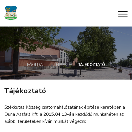
FŐOLDAL
HÍREK
TÁJÉKOZTATÓ
Tájékoztató
Székkutas Község csatornahálózatának építése keretében a
Duna Aszfalt Kft. a
2015.04.13-án
kezdődő munkahéten az
alábbi területeken kíván munkát végezni: