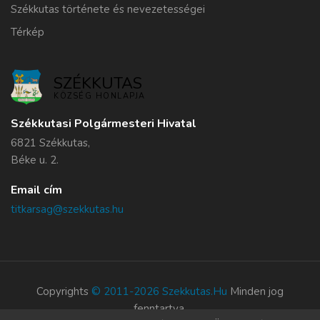
Székkutas története és nevezetességei
Térkép
SZÉKKUTAS
KÖZSÉG HONLAPJA
Székkutasi Polgármesteri Hivatal
6821 Székkutas,
Béke u. 2.
Email cím
titkarsag@szekkutas.hu
Copyrights
© 2011-2026 Szekkutas.hu
Minden jog
fenntartva.