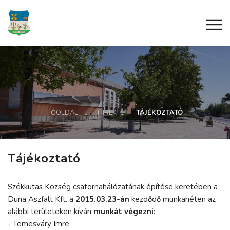
FŐOLDAL
HÍREK
TÁJÉKOZTATÓ
Tájékoztató
Székkutas Község csatornahálózatának építése keretében a
Duna Aszfalt Kft. a
2015.03.23-án
kezdődő munkahéten az
alábbi területeken kíván
munkát végezni:
- Temesváry Imre