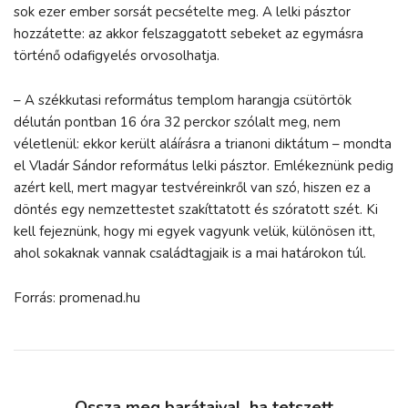
sok ezer ember sorsát pecsételte meg. A lelki pásztor
hozzátette: az akkor felszaggatott sebeket az egymásra
történő odafigyelés orvosolhatja.
– A székkutasi református templom harangja csütörtök
délután pontban 16 óra 32 perckor szólalt meg, nem
véletlenül: ekkor került aláírásra a trianoni diktátum – mondta
el Vladár Sándor református lelki pásztor. Emlékeznünk pedig
azért kell, mert magyar testvéreinkről van szó, hiszen ez a
döntés egy nemzettestet szakíttatott és szóratott szét. Ki
kell fejeznünk, hogy mi egyek vagyunk velük, különösen itt,
ahol sokaknak vannak családtagjaik is a mai határokon túl.
Forrás: promenad.hu
Ossza meg barátaival, ha tetszett