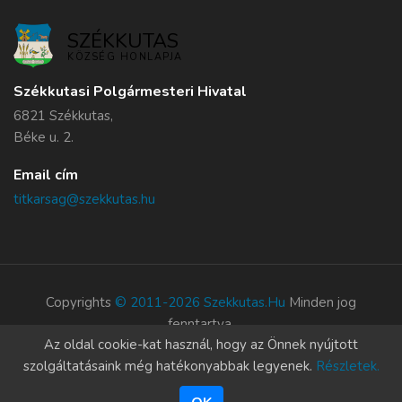
SZÉKKUTAS
KÖZSÉG HONLAPJA
Székkutasi Polgármesteri Hivatal
6821 Székkutas,
Béke u. 2.
Email cím
titkarsag@szekkutas.hu
Copyrights
© 2011-2026 Szekkutas.hu
Minden jog
fenntartva.
Az oldal cookie-kat használ, hogy az Önnek nyújtott
Süti szabályzat
szolgáltatásaink még hatékonyabbak legyenek.
Részletek.