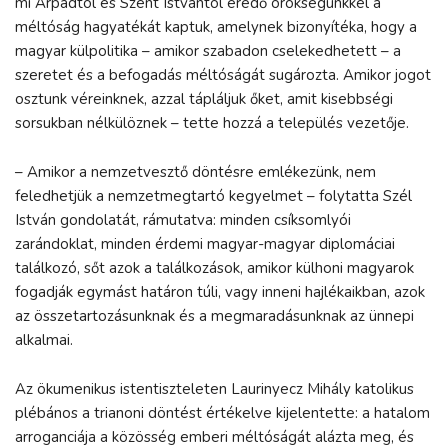
mi Árpádtól és Szent Istvántól eredő örökségünkkel a
méltóság hagyatékát kaptuk, amelynek bizonyítéka, hogy a
magyar külpolitika – amikor szabadon cselekedhetett – a
szeretet és a befogadás méltóságát sugározta. Amikor jogot
osztunk véreinknek, azzal tápláljuk őket, amit kisebbségi
sorsukban nélkülöznek – tette hozzá a település vezetője.
– Amikor a nemzetvesztő döntésre emlékezünk, nem
feledhetjük a nemzetmegtartó kegyelmet – folytatta Szél
István gondolatát, rámutatva: minden csíksomlyói
zarándoklat, minden érdemi magyar-magyar diplomáciai
találkozó, sőt azok a találkozások, amikor külhoni magyarok
fogadják egymást határon túli, vagy inneni hajlékaikban, azok
az összetartozásunknak és a megmaradásunknak az ünnepi
alkalmai.
Az ökumenikus istentiszteleten Laurinyecz Mihály katolikus
plébános a trianoni döntést értékelve kijelentette: a hatalom
arroganciája a közösség emberi méltóságát alázta meg, és