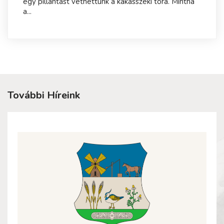
egy pillantást vethettünk a kakasszéki tóra. Mintha
a...
További Híreink