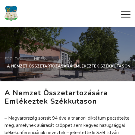
FŐOLDAL
HÍREK
A NEMZET ÖSSZETARTOZÁSÁRA EMLÉKEZTEK SZÉKKUTASON
A Nemzet Összetartozására
Emlékeztek Székkutason
– Magyarország sorsát 94 éve a trianoni diktátum pecsételte
meg, amelynek aláírását csöppet sem kegyes hazugsággal
békekonferenciának neveztek – jelentette ki Szél István,