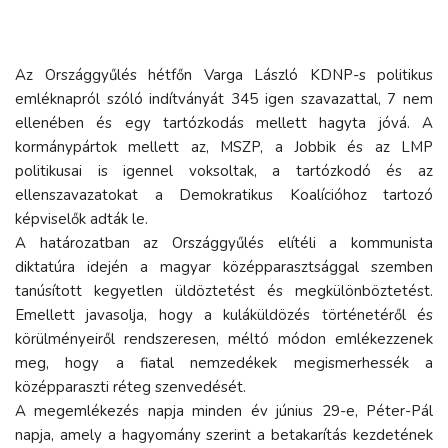
Az Országgyűlés hétfőn Varga László KDNP-s politikus
emléknapról szóló indítványát 345 igen szavazattal, 7 nem
ellenében és egy tartózkodás mellett hagyta jóvá. A
kormánypártok mellett az, MSZP, a Jobbik és az LMP
politikusai is igennel voksoltak, a tartózkodó és az
ellenszavazatokat a Demokratikus Koalícióhoz tartozó
képviselők adták le.
A határozatban az Országgyűlés elítéli a kommunista
diktatúra idején a magyar középparasztsággal szemben
tanúsított kegyetlen üldöztetést és megkülönböztetést.
Emellett javasolja, hogy a kuláküldözés történetéről és
körülményeiről rendszeresen, méltó módon emlékezzenek
meg, hogy a fiatal nemzedékek megismerhessék a
középparaszti réteg szenvedését.
A megemlékezés napja minden év június 29-e, Péter-Pál
napja, amely a hagyomány szerint a betakarítás kezdetének