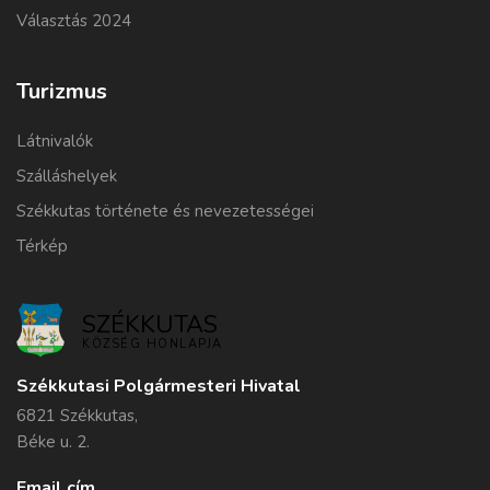
Választás 2024
Turizmus
Látnivalók
Szálláshelyek
Székkutas története és nevezetességei
Térkép
SZÉKKUTAS
KÖZSÉG HONLAPJA
Székkutasi Polgármesteri Hivatal
6821 Székkutas,
Béke u. 2.
Email cím