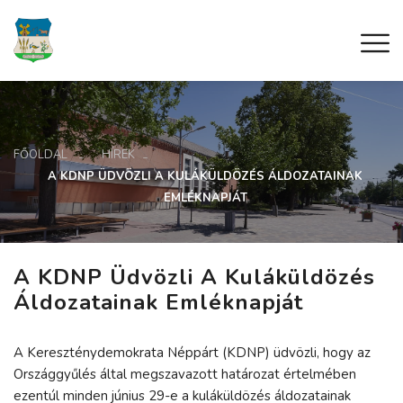
FŐOLDAL
HÍREK
A KDNP ÜDVÖZLI A KULÁKÜLDÖZÉS ÁLDOZATAINAK
EMLÉKNAPJÁT
A KDNP Üdvözli A Kuláküldözés
Áldozatainak Emléknapját
A Kereszténydemokrata Néppárt (KDNP) üdvözli, hogy az
Országgyűlés által megszavazott határozat értelmében
ezentúl minden június 29-e a kuláküldözés áldozatainak