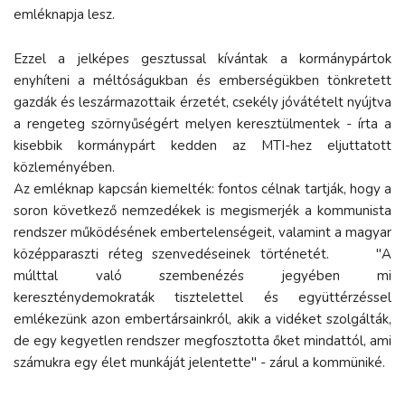
emléknapja lesz.
Ezzel a jelképes gesztussal kívántak a kormánypártok
enyhíteni a méltóságukban és emberségükben tönkretett
gazdák és leszármazottaik érzetét, csekély jóvátételt nyújtva
a rengeteg szörnyűségért melyen keresztülmentek - írta a
kisebbik kormánypárt kedden az MTI-hez eljuttatott
közleményében.
Az emléknap kapcsán kiemelték: fontos célnak tartják, hogy a
soron következő nemzedékek is megismerjék a kommunista
rendszer működésének embertelenségeit, valamint a magyar
középparaszti réteg szenvedéseinek történetét. "A
múlttal való szembenézés jegyében mi
kereszténydemokraták tisztelettel és együttérzéssel
emlékezünk azon embertársainkról, akik a vidéket szolgálták,
de egy kegyetlen rendszer megfosztotta őket mindattól, ami
számukra egy élet munkáját jelentette" - zárul a kommüniké.