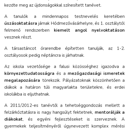
kezdte meg az újdonságokkal színesített tanévet.
A tanulók a mindennapos testnevelés keretében
úszásoktatásra
járnak Hódmezővásárhelyre, és 1. osztálytól
felmenő rendszerben
kiemelt angol nyelvoktatáson
vesznek részt.
A társastáncot órarendbe építetten tanulják, az 1-2.
osztályosok pedig néptáncra is járhatnak.
Az iskola vezetősége a falusi közösséghez igazodva a
környezettudatosságra
és a
mezőgazdasági ismeretek
megalapozására
törekszik. Pályázatoknak köszönhetően a
diákok a határon túli magyarlakta területekre, és erdei
iskolákba is eljuthatnak.
A 2011/2012-es tanévtől a tehetséggondozás mellett a
felzárkóztatásra is nagy hangsúlyt fektetnek,
mentorálják a
diákokat
, és egyéni fejlesztéseket is szerveznek. A
gyermekek teljesítményéről úgynevezett komplex mérési