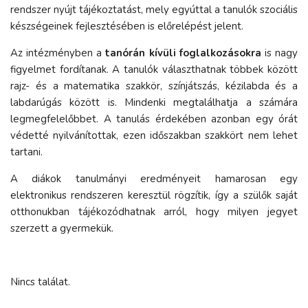
rendszer nyújt tájékoztatást, mely egyúttal a tanulók szociális
készségeinek fejlesztésében is előrelépést jelent.
Az intézményben a
tanórán kívüli foglalkozásokra
is nagy
figyelmet fordítanak. A tanulók választhatnak többek között
rajz- és a matematika szakkör, színjátszás, kézilabda és a
labdarúgás között is. Mindenki megtalálhatja a számára
legmegfelelőbbet. A tanulás érdekében azonban egy órát
védetté nyilvánítottak, ezen időszakban szakkört nem lehet
tartani.
A diákok tanulmányi eredményeit hamarosan egy
elektronikus rendszeren keresztül rögzítik, így a szülők saját
otthonukban tájékozódhatnak arról, hogy milyen jegyet
szerzett a gyermekük.
Nincs találat.