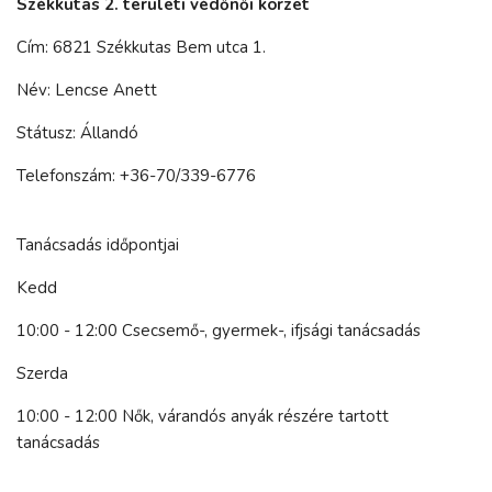
Székkutas 2. területi védőnői körzet
Cím: 6821 Székkutas Bem utca 1.
Név: Lencse Anett
Státusz: Állandó
Telefonszám: +36-70/339-6776
Tanácsadás időpontjai
Kedd
10:00 - 12:00 Csecsemő-, gyermek-, ifjsági tanácsadás
Szerda
10:00 - 12:00 Nők, várandós anyák részére tartott
tanácsadás