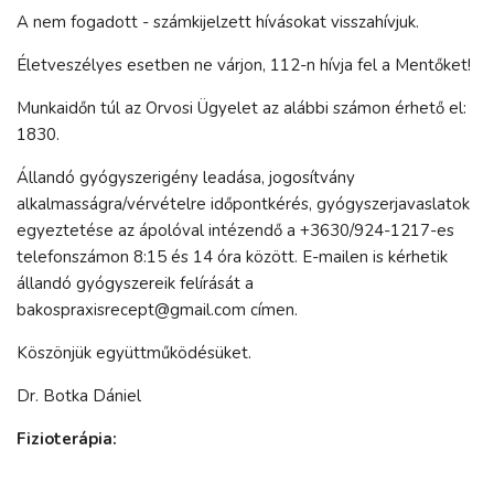
A nem fogadott - számkijelzett hívásokat visszahívjuk.
Életveszélyes esetben ne várjon, 112-n hívja fel a Mentőket!
Munkaidőn túl az Orvosi Ügyelet az alábbi számon érhető el:
1830.
Állandó gyógyszerigény leadása, jogosítvány
alkalmasságra/vérvételre időpontkérés, gyógyszerjavaslatok
egyeztetése az ápolóval intézendő a +3630/924-1217-es
telefonszámon 8:15 és 14 óra között. E-mailen is kérhetik
állandó gyógyszereik felírását a
bakospraxisrecept@gmail.com címen.
Köszönjük együttműködésüket.
Dr. Botka Dániel
Fizioterápia: