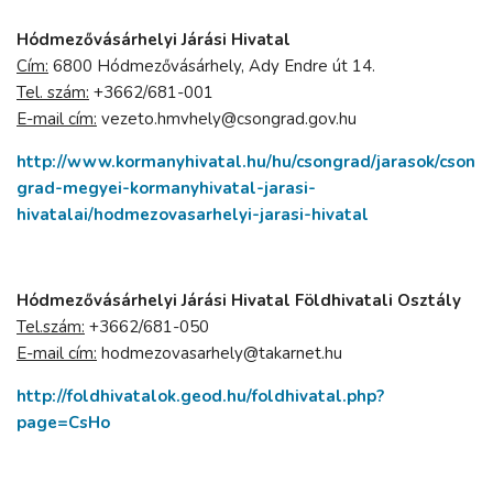
Hódmezővásárhelyi Járási Hivatal
Cím:
6800 Hódmezővásárhely, Ady Endre út 14.
Tel. szám:
+3662/681-001
E-mail cím:
vezeto.hmvhely@csongrad.gov.hu
http://www.kormanyhivatal.hu/hu/csongrad/jarasok/cson
grad-megyei-kormanyhivatal-jarasi-
hivatalai/hodmezovasarhelyi-jarasi-hivatal
Hódmezővásárhelyi Járási Hivatal Földhivatali Osztály
Tel.szám:
+3662/681-050
E-mail cím:
hodmezovasarhely@takarnet.hu
http://foldhivatalok.geod.hu/foldhivatal.php?
page=CsHo