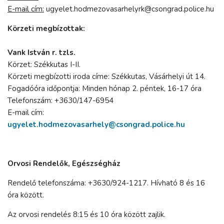
E-mail cím:
ugyelet.hodmezovasarhelyrk@csongrad.police.hu
Körzeti megbízottak:
Vank István r. tzls.
Körzet: Székkutas I-II.
Körzeti megbízotti iroda címe: Székkutas, Vásárhelyi út 14.
Fogadóóra időpontja: Minden hónap 2. péntek, 16-17 óra
Telefonszám: +3630/147-6954
E-mail cím:
ugyelet.hodmezovasarhely@csongrad.police.hu
Orvosi Rendelők, Egészségház
Rendelő telefonszáma: +3630/924-1217. Hívható 8 és 16
óra között.
Az orvosi rendelés 8:15 és 10 óra között zajlik.