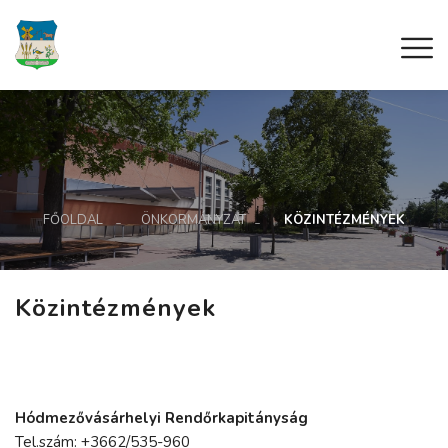
FŐOLDAL
ÖNKORMÁNYZAT
KÖZINTÉZMÉNYEK
Közintézmények
Hódmezővásárhelyi Rendőrkapitányság
Tel.szám:
+3662/535-960