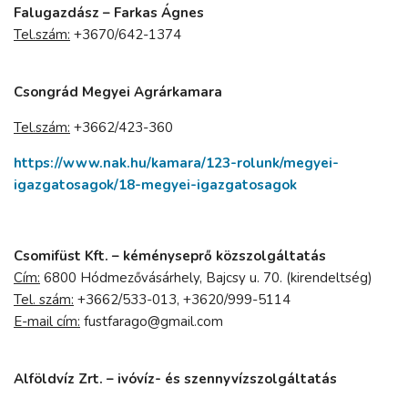
Falugazdász – Farkas Ágnes
Tel.szám:
+3670/642-1374
Csongrád Megyei Agrárkamara
Tel.szám:
+3662/423-360
https://www.nak.hu/kamara/123-rolunk/megyei-
igazgatosagok/18-megyei-igazgatosagok
Csomifüst Kft. – kéményseprő közszolgáltatás
Cím:
6800 Hódmezővásárhely, Bajcsy u. 70. (kirendeltség)
Tel. szám:
+3662/533-013, +3620/999-5114
E-mail cím:
fustfarago@gmail.com
Alföldvíz Zrt. – ivóvíz- és szennyvízszolgáltatás