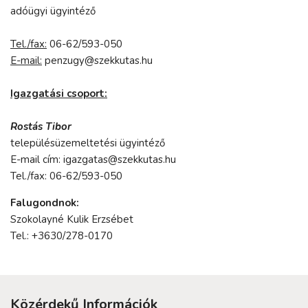
adóügyi ügyintéző
Tel./fax:
06-62/593-050
E-mail:
penzugy@szekkutas.hu
Igazgatási csoport:
Rostás Tibor
településüzemeltetési ügyintéző
E-mail cím: igazgatas@szekkutas.hu
Tel./fax: 06-62/593-050
Falugondnok:
Szokolayné Kulik Erzsébet
Tel.: +3630/278-0170
Közérdekű Információk