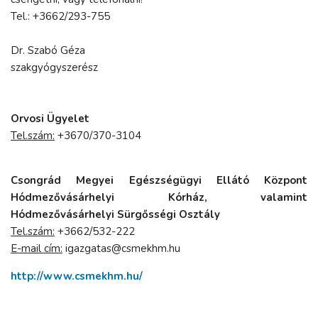
Tel.: +3662/293-755
Dr. Szabó Géza
szakgyógyszerész
Orvosi Ügyelet
Tel.szám:
+3670/370-3104
Csongrád Megyei Egészségügyi Ellátó Központ
Hódmezővásárhelyi Kórház, valamint
Hódmezővásárhelyi Sürgősségi Osztály
Tel.szám:
+3662/532-222
E-mail cím:
igazgatas@csmekhm.hu
http://www.csmekhm.hu/