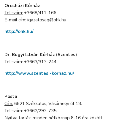
Orosházi Kórház
Tel.szám:
+3668/411-166
E-mail cím:
igazatosag@ohk.hu
http://ohk.hu/
Dr. Bugyi István Kórház (Szentes)
Tel.szám: +3663/313-244
http://www.szentesi-korhaz.hu/
Posta
Cím:
6821 Székkutas, Vásárhelyi út 18.
Tel.szám: +3662/293-735
Nyitva tartás: minden hétköznap 8-16 óra között.