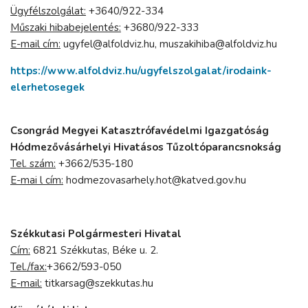
Ügyfélszolgálat:
+3640/922-334
Műszaki hibabejelentés:
+3680/922-333
E-mail cím:
ugyfel@alfoldviz.hu, muszakihiba@alfoldviz.hu
https://www.alfoldviz.hu/ugyfelszolgalat/irodaink-
elerhetosegek
Csongrád Megyei Katasztrófavédelmi Igazgatóság
Hódmezővásárhelyi Hivatásos Tűzoltóparancsnokság
Tel. szám:
+3662/535-180
E-mai l cím:
hodmezovasarhely.hot@katved.gov.hu
Székkutasi Polgármesteri Hivatal
Cím:
6821 Székkutas, Béke u. 2.
Tel./fax:
+3662/593-050
E-mail:
titkarsag@szekkutas.hu