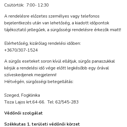
Csütörtök: 7:00- 12:30
A rendelésre előzetes személyes vagy telefonos
bejelentkezés után van lehetőség, a kiadott időpontok
tájékoztató jellegűek, a sürgősségi rendelésre érkezők miatt!
Elérhetőség, kizárólag rendelési időben:
+3670/307-1524
A sürgős eseteket soron kívül ellátjuk, sürgős panaszukkal
kérjük a rendelési idő vége előtt legkésőbb egy órával
szíveskedjenek megjelenni!
Hétvégén, sürgősségi betegellátás:
Szeged, Fogklinika
Tisza Lajos krt.64-66. Tel: 62/545-283
Védőnői szolgálat
Székkutas 1. területi védőnői körzet