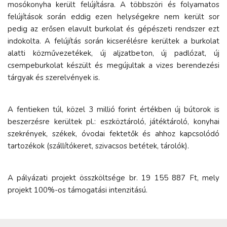
mosókonyha került felújításra. A többszöri és folyamatos
felújítások során eddig ezen helységekre nem került sor
pedig az erősen elavult burkolat és gépészeti rendszer ezt
indokolta. A felújítás során kicserélésre kerültek a burkolat
alatti közművezetékek, új aljzatbeton, új padlózat, új
csempeburkolat készült és megújultak a vizes berendezési
tárgyak és szerelvények is.
A fentieken túl, közel 3 millió forint értékben új bútorok is
beszerzésre kerültek pl.: eszköztároló, játéktároló, konyhai
szekrények, székek, óvodai fektetők és ahhoz kapcsolódó
tartozékok (szállítókeret, szivacsos betétek, tárolók).
A pályázati projekt összköltsége br. 19 155 887 Ft, mely
projekt 100%-os támogatási intenzitású.