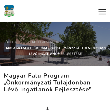
FŐOLDAL
KIEMELT PÁLYÁZATOK
MAGYAR FALU PROGRAM - „ÖNKORMÁNYZATI TULAJDONBAN
LÉVŐ INGATLANOK FEJLESZTÉSE”
Magyar Falu Program -
„Önkormányzati Tulajdonban
Lévő Ingatlanok Fejlesztése”