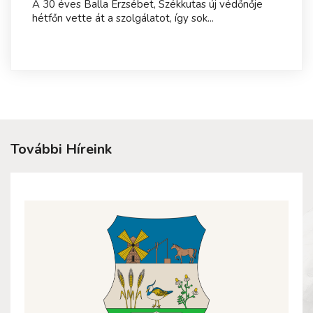
A 30 éves Balla Erzsébet, Székkutas új védőnője
hétfőn vette át a szolgálatot, így sok...
További Híreink