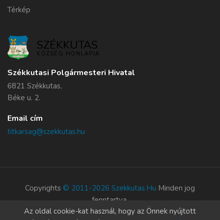
Térkép
SZÉKKUTAS
KÖZSÉG HONLAPJA
Székkutasi Polgármesteri Hivatal
6821 Székkutas,
Béke u. 2.
Email cím
titkarsag@szekkutas.hu
Copyrights
© 2011-2026 Szekkutas.hu
Minden jog
fenntartva.
Az oldal cookie-kat használ, hogy az Önnek nyújtott
Süti szabályzat