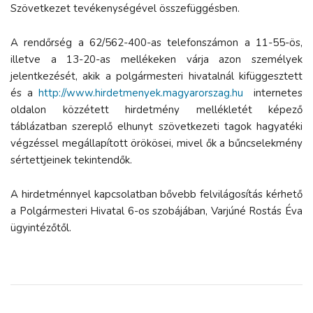
Szövetkezet tevékenységével összefüggésben.
A rendőrség a 62/562-400-as telefonszámon a 11-55-ös,
illetve a 13-20-as mellékeken várja azon személyek
jelentkezését, akik a polgármesteri hivatalnál kifüggesztett
és a
http://www.hirdetmenyek.magyarorszag.hu
internetes
oldalon közzétett hirdetmény mellékletét képező
táblázatban szereplő elhunyt szövetkezeti tagok hagyatéki
végzéssel megállapított örökösei, mivel ők a bűncselekmény
sértettjeinek tekintendők.
A hirdetménnyel kapcsolatban bővebb felvilágosítás kérhető
a Polgármesteri Hivatal 6-os szobájában, Varjúné Rostás Éva
ügyintézőtől.