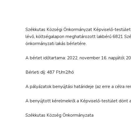
Székkutas Községi Önkormányzat Képviselő-testülete
lévő, költségalapon meghatározott lakbérű 6821 Székk
önkormányzati lakás bérletére.
A bérlet időtartama: 2022. november 16. napjától 20
Bérleti díj: 487 Ft/m2/hó
A pályázatok benyújtási határideje (az erre a célra 
A benyújtott kérelmekről a Képviselő-testület dönt a 
Székkutas Község Önkormányzata