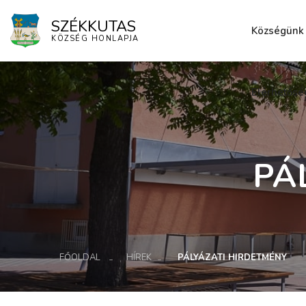
SZÉKKUTAS
Községünk
KÖZSÉG HONLAPJA
Elérhetősé
PÁ
FŐOLDAL
HÍREK
PÁLYÁZATI HIRDETMÉNY