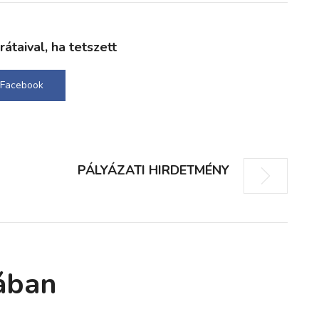
taival, ha tetszett
Facebook
PÁLYÁZATI HIRDETMÉNY
ában