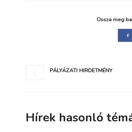
Ossza meg bará
PÁLYÁZATI HIRDETMÉNY
Hírek hasonló tém