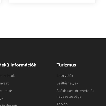
dekű Információk
Turizmus
ti adatok
Látnivalók
nyzat
Szálláshelyek
tumtár
Székkutas története és
nevezetességei
ok
Térkép
pályázatok