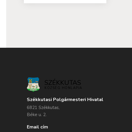
SZÉKKUTAS
KÖZSÉG HONLAPJA
Székkutasi Polgármesteri Hivatal
6821 Székkutas,
Béke u. 2.
Email cím