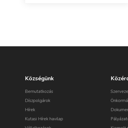
Községünk
Közér
Bemutatkozás
Szerveze
Díszpolgárok
Önkormá
Hírek
Dokumen
Kutasi Hírek havilap
Pályázat
Vállalkozások
Kiemelt 