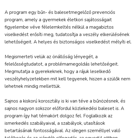
A program egy bűn- és balesetmegelőző prevenciós
program, amely a gyermekek életkori sajátosságait
figyelembe véve félelemkeltés nélkül a magabiztos
viselkedést erősíti meg, tudatosítja a veszély elkerülésének
lehetőségeit. A helyes és biztonságos viselkedést mélyíti el.
Megismerteti velük az önállóság lényegét, a
felelősségtudatot, a problémamegoldás lehetőségeit.
Megmutatja a gyerekeknek, hogy a rájuk leselkedő
veszélyhelyzetekben mit kell tegyenek, hiszen a szülők nem
lehetnek mindig mellettük.
Sajnos a kiskorú korosztály is ki van téve a bűnözésnek, és
sajnos nagyon sokszor előfordul közlekedési baleset is. A
program így hat témakört dolgoz fel. Foglalkozik az
ismerkedés szabályaival, a szabályok, utasítások
betartásának fontosságával. Az idegen személlyel való
találkozás és az ajándék elfogadás, az egyedül otthon