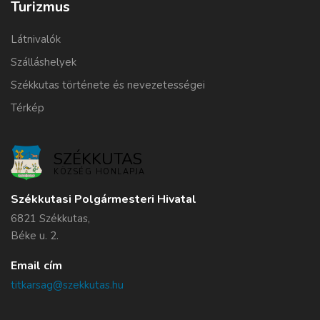
Turizmus
Látnivalók
Szálláshelyek
Székkutas története és nevezetességei
Térkép
SZÉKKUTAS
KÖZSÉG HONLAPJA
Székkutasi Polgármesteri Hivatal
6821 Székkutas,
Béke u. 2.
Email cím
titkarsag@szekkutas.hu