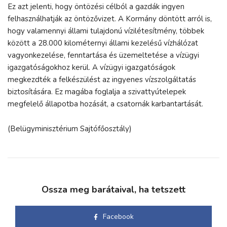
Ez azt jelenti, hogy öntözési célból a gazdák ingyen
felhasználhatják az öntözővizet. A Kormány döntött arról is,
hogy valamennyi állami tulajdonú vízilétesítmény, többek
között a 28.000 kilométernyi állami kezelésű vízhálózat
vagyonkezelése, fenntartása és üzemeltetése a vízügyi
igazgatóságokhoz kerül. A vízügyi igazgatóságok
megkezdték a felkészülést az ingyenes vízszolgáltatás
biztosítására. Ez magába foglalja a szivattyútelepek
megfelelő állapotba hozását, a csatornák karbantartását.
(Belügyminisztérium Sajtófőosztály)
Ossza meg barátaival, ha tetszett
Facebook