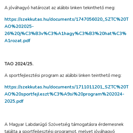
A jóváhagyó határozat az alábbi linken tekinthető meg:
https://szekkutas.hu/documents/1747056020_SZTC%20T
AO%202025-
26%20j%C3%B3v%C3%A1hagy%C3%B3%20hat%C3%
A1rozat.pdf
TAO 2024/25.
A sportfejlesztési program az alábbi linken teinthető meg:
https://szekkutas.hu/documents/1711011201_SZTC%20T
AO%20sportfejleszt%C3%A9si%20program%202024-
2025.pdf
A Magyar Labdarúgó Szövetség támogatásra érdemesnek
találta a sportfejlesztési programot, melyet jóváhagyó