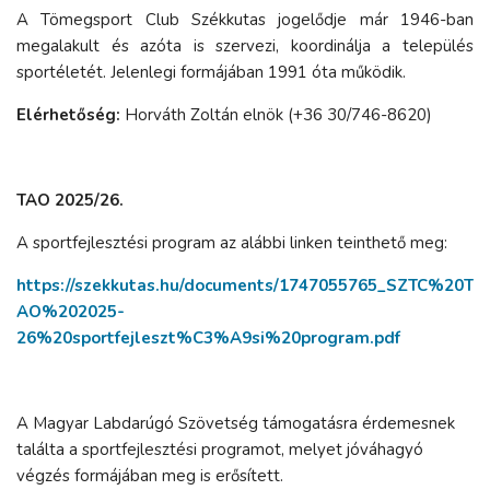
A Tömegsport Club Székkutas jogelődje már 1946-ban
megalakult és azóta is szervezi, koordinálja a település
sportéletét. Jelenlegi formájában 1991 óta működik.
Elérhetőség:
Horváth Zoltán elnök (+36 30/746-8620)
TAO 2025/26.
A sportfejlesztési program az alábbi linken teinthető meg:
https://szekkutas.hu/documents/1747055765_SZTC%20T
AO%202025-
26%20sportfejleszt%C3%A9si%20program.pdf
A Magyar Labdarúgó Szövetség támogatásra érdemesnek
találta a sportfejlesztési programot, melyet jóváhagyó
végzés formájában meg is erősített.