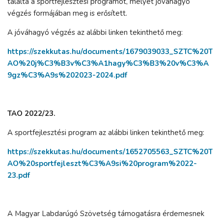
találta a sportfejlesztési programot, melyet jóváhagyó
végzés formájában meg is erősített.
A jóváhagyó végzés az alábbi linken tekinthető meg:
https://szekkutas.hu/documents/1679039033_SZTC%20T
AO%20j%C3%B3v%C3%A1hagy%C3%B3%20v%C3%A
9gz%C3%A9s%202023-2024.pdf
TAO 2022/23.
A sportfejlesztési program az alábbi linken tekinthető meg:
https://szekkutas.hu/documents/1652705563_SZTC%20T
AO%20sportfejleszt%C3%A9si%20program%2022-
23.pdf
A Magyar Labdarúgó Szövetség támogatásra érdemesnek