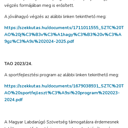
végzés formájában meg is erősített.
A jóváhagyó végzés az alábbi linken tekinthető meg:
https://szekkutas.hu/documents/1711011555_SZTC%20T
AO%20j%C3%B3v%C3%A1hagy%C3%B3%20v%C3%A
9gz%C3%A9s%202024-2025.pdf
TAO 2023/24.
A sportfejlesztési program az alábbi linken tekinthető meg:
https://szekkutas.hu/documents/1679038931_SZTC%20T
AO%20sportfejleszt%C3%A9si%20program%202023-
2024.pdf
A Magyar Labdarúgó Szövetség támogatásra érdemesnek