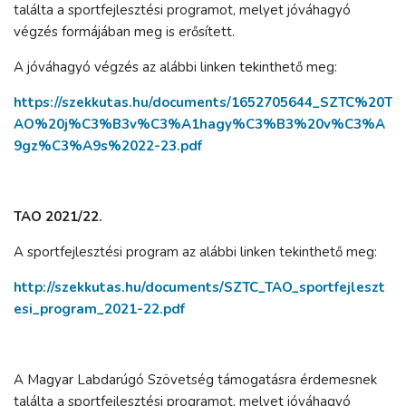
találta a sportfejlesztési programot, melyet jóváhagyó
végzés formájában meg is erősített.
A jóváhagyó végzés az alábbi linken tekinthető meg:
https://szekkutas.hu/documents/1652705644_SZTC%20T
AO%20j%C3%B3v%C3%A1hagy%C3%B3%20v%C3%A
9gz%C3%A9s%2022-23.pdf
TAO 2021/22.
A sportfejlesztési program az alábbi linken tekinthető meg:
http://szekkutas.hu/documents/SZTC_TAO_sportfejleszt
esi_program_2021-22.pdf
A Magyar Labdarúgó Szövetség támogatásra érdemesnek
találta a sportfejlesztési programot, melyet jóváhagyó